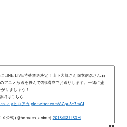
)にLINE LIVE特番放送決定！山下大輝さん岡本信彦さん石
らのアニメ放送を挟んで2部構成でお送りします。一緒に盛
上がりましょう！
詳細はこちら
aca_a
#ヒロアカ
pic.twitter.com/ACpu8e7mCl
式 (@heroaca_anime)
2018年3月30日