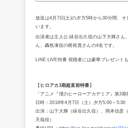
放送は4月7日(土)の夕方5時から30分間、
います。
出演者は主人公 緑谷出久役の山下大輝さん
ん、轟焦凍役の梶裕貴さんの4名です。
LINE LIVE特番 視聴者には豪華プレゼ
【
ヒロアカ3期超直前特番
】
「アニメ『僕のヒーローアカデミア』第3期
日時：2018年4月7日（土）夕方5:00～5:30 （
出演：山下大輝（緑谷出久役）、岡本信彦
天哉役）