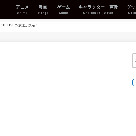
アニメ
漫画
ゲーム
キャラクター・声優
グッ
Anime
Manga
Game
Character・Actor
Goo
NE LIVEの放送が決定！