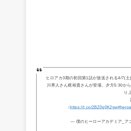
ヒロアカ3期の初回第1話が放送される4/7(土
川界人さん梶裕貴さんが登場、夕方5:30か
り
↓
https://t.co/2BZ0g0K2gw
#hero
— 僕のヒーローアカデミア_アニメ公