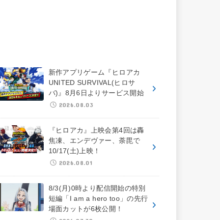
新作アプリゲーム『ヒロアカ
UNITED SURVIVAL(ヒロサ
バ)』8月6日よりサービス開始
2026.08.03
『ヒロアカ』上映会第4回は轟
焦凍、エンデヴァー、荼毘で
10/17(土)上映！
2026.08.01
8/3(月)0時より配信開始の特別
短編「I am a hero too」の先行
場面カットが6枚公開！