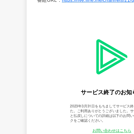
番組URL：
https://live.line.me/channels/2