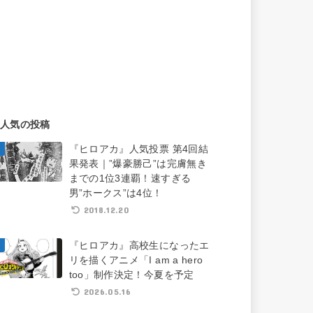
人気の投稿
『ヒロアカ』人気投票 第4回結
果発表｜”爆豪勝己”は完膚無き
までの1位3連覇！速すぎる
男”ホークス”は4位！
2018.12.20
『ヒロアカ』高校生になったエ
リを描くアニメ「I am a hero
too」制作決定！今夏を予定
2026.05.16