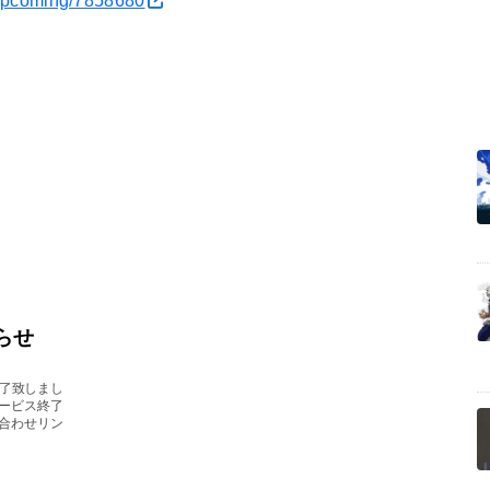
1/upcoming/7858680