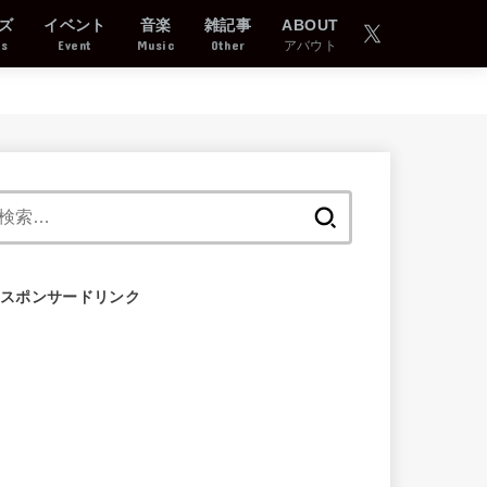
ズ
イベント
音楽
雑記事
ABOUT
ds
Event
Music
Other
アバウト
検
索:
スポンサードリンク