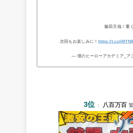
飯田天哉！重
次回もお楽しみに！
https://t.co/jMY
— 僕のヒーローアカデミア_アニメ公
3位
八百万百
：