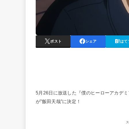
ポスト
シェア
はて
5月26日に放送した『僕のヒーローアカデミア
が”飯田天哉”に決定！