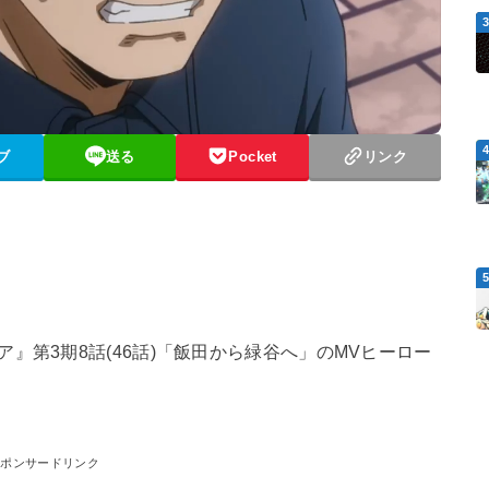
ブ
送る
Pocket
リンク
』第3期8話(46話)「飯田から緑谷へ」のMVヒーロー
スポンサードリンク