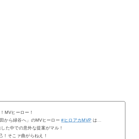
！MVヒーロー！
飯田から緑谷へ」のMVヒーロー
#ヒロアカMVP
は…
迫した中での意外な提案がマル！
勝己！そこァ曲がらねえ！