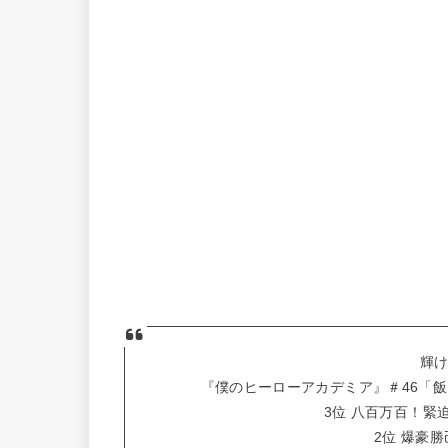
輝け
『僕のヒーローアカデミア』＃46「
3位 八百万百！緊
2位 爆豪