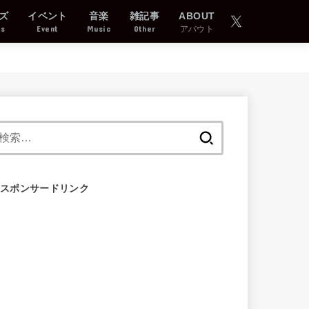
ズ
イベント
音楽
雑記事
ABOUT
ds
Event
Music
Other
アバウト
検
索:
スポンサードリンク