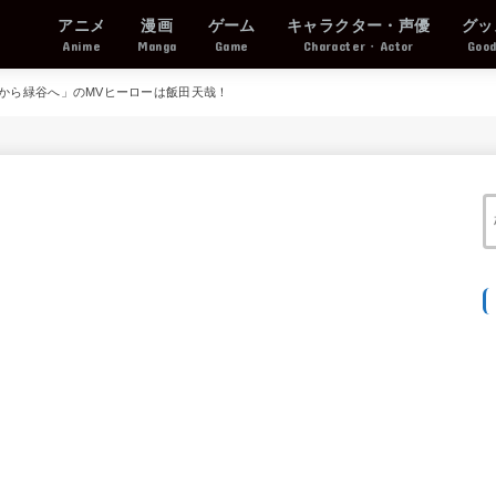
アニメ
漫画
ゲーム
キャラクター・声優
グッ
Anime
Manga
Game
Character・Actor
Goo
田から緑谷へ」のMVヒーローは飯田天哉！