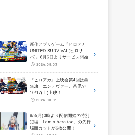
新作アプリゲーム『ヒロアカ
UNITED SURVIVAL(ヒロサ
バ)』8月6日よりサービス開始
2026.08.03
『ヒロアカ』上映会第4回は轟
焦凍、エンデヴァー、荼毘で
10/17(土)上映！
2026.08.01
8/3(月)0時より配信開始の特別
短編「I am a hero too」の先行
場面カットが6枚公開！