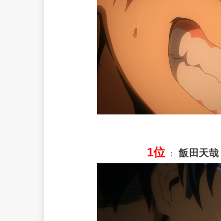
1位
飯田天哉
：