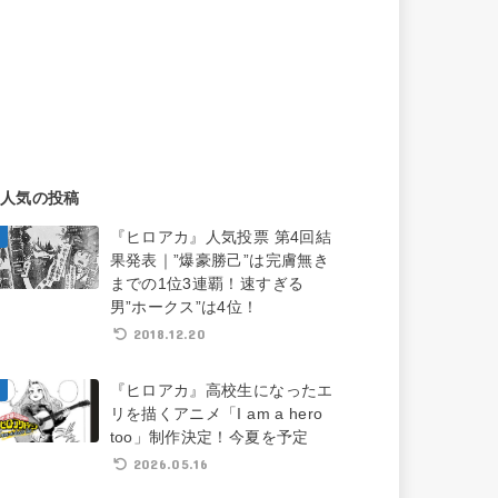
人気の投稿
『ヒロアカ』人気投票 第4回結
果発表｜”爆豪勝己”は完膚無き
までの1位3連覇！速すぎる
男”ホークス”は4位！
2018.12.20
『ヒロアカ』高校生になったエ
リを描くアニメ「I am a hero
too」制作決定！今夏を予定
2026.05.16