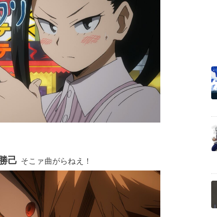
勝己
そこァ曲がらねえ！