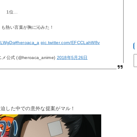
1位…
くも熱い言葉が胸に沁みた！
N8LWgDq
#heroaca_a
pic.twitter.com/EFCCLahW8v
式 (@heroaca_anime)
2018年5月26日
緊迫した中での意外な提案がマル！