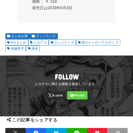
価格： ￥ 518
発売日は2018年9月4日
まとめ記事
ヴィジランテ
5chまとめ
ヒロアカ
ヴィジランテ
僕のヒーローアカデミア
堀越耕平
漫画
FOLLOW
この記事をシェアする