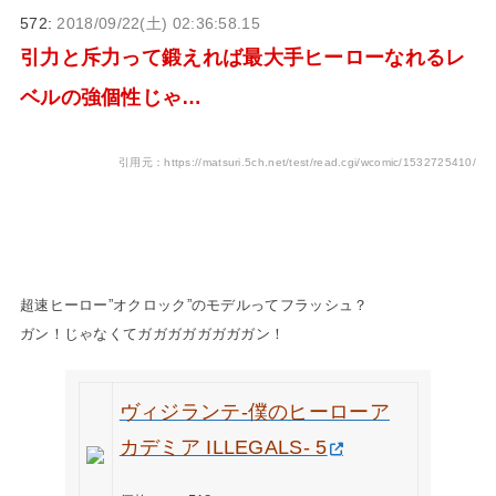
572:
2018/09/22(土) 02:36:58.15
引力と斥力って鍛えれば最大手ヒーローなれるレ
ベルの強個性じゃ…
引用元：https://matsuri.5ch.net/test/read.cgi/wcomic/1532725410/
超速ヒーロー”オクロック”のモデルってフラッシュ？
ガン！じゃなくてガガガガガガガガン！
ヴィジランテ-僕のヒーローア
カデミア ILLEGALS- 5