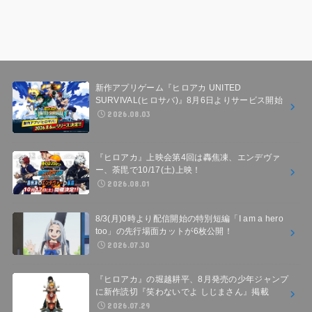
新作アプリゲーム『ヒロアカ UNITED
SURVIVAL(ヒロサバ)』8月6日よりサービス開始
2026.08.03
『ヒロアカ』上映会第4回は轟焦凍、エンデヴァ
ー、荼毘で10/17(土)上映！
2026.08.01
8/3(月)0時より配信開始の特別短編「I am a hero
too」の先行場面カットが6枚公開！
2026.07.30
『ヒロアカ』の堀越耕平、8月発売の少年ジャンプ
に新作読切『笑わないでよ しじまさん』掲載
2026.07.29