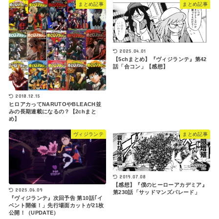
まとめ記事
まとめ記事
2025.04.01
【5chまとめ】『ヴィジランテ』第42
話「合コン」【感想】
2018.12.15
ヒロアカってNARUTOやBLEACH並
みの長期連載になるの？【2chまと
め】
ヴィジランテ
まとめ記事
2019.07.08
【感想】『僕のヒーローアカデミア』
2025.06.09
第230話「サッドマンズパレード」
『ヴィジランテ』次回予告 第10話｢イ
ベント開催！」先行場面カットが21枚
公開！（UPDATE）