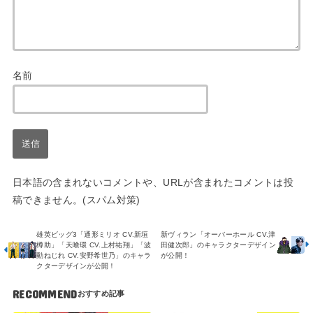
名前
日本語の含まれないコメントや、URLが含まれたコメントは投
稿できません。(スパム対策)
雄英ビッグ3「通形ミリオ CV.新垣
新ヴィラン「オーバーホール CV.津
樽助」「天喰環 CV.上村祐翔」「波
田健次郎」のキャラクターデザイン
動ねじれ CV.安野希世乃」のキャラ
が公開！
クターデザインが公開！
RECOMMEND