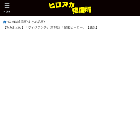
MENU
HOME
雑記事
まとめ記事
【5chまとめ】『ヴィジランテ』第38話「超速ヒーロー」【感想】