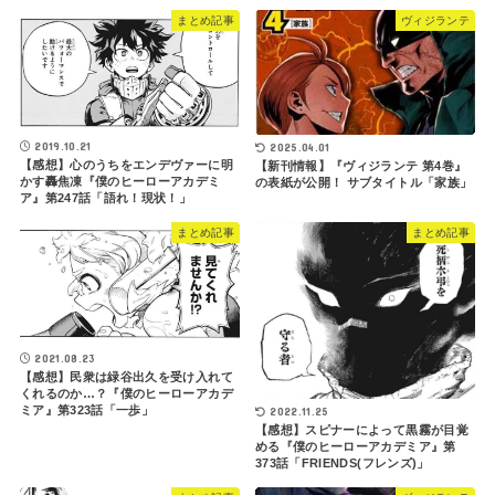
まとめ記事
ヴィジランテ
2019.10.21
2025.04.01
【感想】心のうちをエンデヴァーに明
【新刊情報】『ヴィジランテ 第4巻』
かす轟焦凍『僕のヒーローアカデミ
の表紙が公開！ サブタイトル「家族」
ア』第247話「語れ！現状！」
まとめ記事
まとめ記事
2021.08.23
【感想】民衆は緑谷出久を受け入れて
くれるのか…？『僕のヒーローアカデ
ミア』第323話「一歩」
2022.11.25
【感想】スピナーによって黒霧が目覚
める『僕のヒーローアカデミア』第
373話「FRIENDS(フレンズ)」