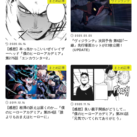
まとめ記事
ヴィジランテ
2025.05.05
『ヴィジランテ』次回予告 第6話｢一
2020.06.16
線」先行場面カットが23枚公開！
【感想】本っ当かっこいいぜイレイザ
（UPDATE）
ーヘッド『僕のヒーローアカデミア』
第275話「エンカウンター2」
まとめ記事
まとめ記事
2019.12.16
2020.11.16
【感想】相澤の訴えは届くのか…『僕
【感想】良い親子関係がどうして…
のヒーローアカデミア』第254話「誰
『僕のヒーローアカデミア』第291話
よりもおまえはヒーローに」
「元気でいてくれてありがとう」