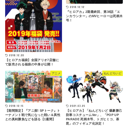
2018.12.12
『ヒロアカ』2期最終回、第38話「エ
ンカウンター」のMVヒーローは死柄木
弔！
2018.12.20
【ヒロアカ福袋】全国アリオ7店舗に
て販売される福袋の中身が公開！
アニメ
ねんどろいど
2021.03.25
2018.12.15
【ヒロアカ】「ねんどろいど 爆豪勝己
【期間限定】『アニ探! SPトーク』ト
防寒コスチュームVer」、「POP UP
ーナメント戦で気になった戦い＆異性
PARADE 死柄木弔、トガヒミコ、荼
との真剣勝負などを語る【1週間】
毘」のフィギュア化決定！