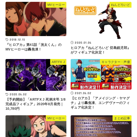
MVヒーロー
ねんどろいど
2018.12.15
2020.01.06
『ヒロアカ』第41話「洸太くん」の
ヒロアカ『ねんどろいど 切島鋭児郎』
MVヒーローは轟焦凍！
がフィギュア化決定！
ARTFX J
キャラクター・声優
2021.06.02
2020.06.02
【ヒロアカ】「アメイジング・ヤマグ
【予約開始】「ARTFX J 死柄木弔 1/8
チ」より轟焦凍、エンデヴァーのフィ
完成品フィギュア」2020年8月発売｜
ギュア化決定！
10,780円
MVヒーロー
まとめ記事