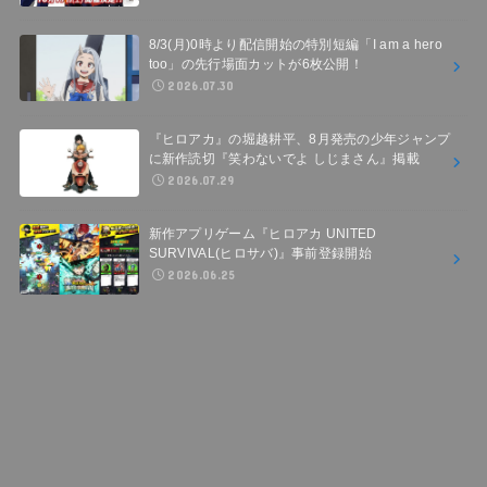
8/3(月)0時より配信開始の特別短編「I am a hero
too」の先行場面カットが6枚公開！
2026.07.30
『ヒロアカ』の堀越耕平、8月発売の少年ジャンプ
に新作読切『笑わないでよ しじまさん』掲載
2026.07.29
新作アプリゲーム『ヒロアカ UNITED
SURVIVAL(ヒロサバ)』事前登録開始
2026.06.25