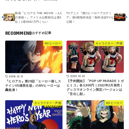
映画『ヒロアカ THE MOVIE ～2人
TVアニメ『僕のヒーローアカデミ
の英雄～』アメリカ公開初日は第5
ア』第4期制作決定！制作決定PVも
位｜1億0692万円くらい
公開！
RECOMMEND
MVヒーロー
キャラクター・声優
2021.10.01
2018.12.11
【予約開始】「POP UP PARADE トガ
『ヒロアカ』第29話「ヒーロー殺しス
ヒミコ」各3,900円｜2022年2月発売｜
テインVS雄英生徒」のMVヒーローは
グッスマオンライン限定バージョンは
轟焦凍！
「舌出し顔」
キャラクター・声優
MVヒーロー