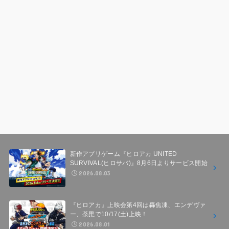
新作アプリゲーム『ヒロアカ UNITED
SURVIVAL(ヒロサバ)』8月6日よりサービス開始
2026.08.03
『ヒロアカ』上映会第4回は轟焦凍、エンデヴァ
ー、荼毘で10/17(土)上映！
2026.08.01