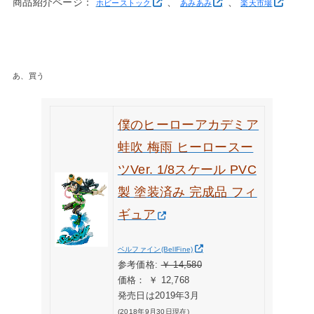
商品紹介ページ：
、
、
ホビーストック
あみあみ
楽天市場
あ、買う
僕のヒーローアカデミア
蛙吹 梅雨 ヒーロースー
ツVer. 1/8スケール PVC
製 塗装済み 完成品 フィ
ギュア
ベルファイン(BellFine)
￥ 14,580
参考価格:
価格： ￥ 12,768
発売日は2019年3月
(2018年9月30日現在)