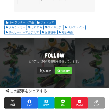
キャラクター・声優
フィギュア
タカラトミー
ヒロアカ
フィギュア
ベルファイン
僕のヒーローアカデミア
堀越耕平
蛙吹梅雨
FOLLOW
この記事をシェアする
ポスト
シェア
はてブ
送る
Pocket
リンク