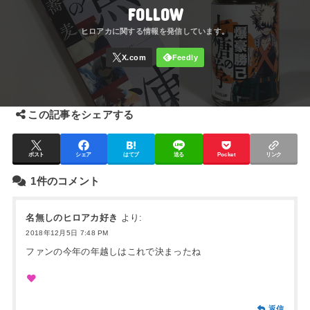
FOLLOW
この記事をシェアする
ポスト
シェア
はてブ
送る
Pocket
リンク
1件のコメント
名無しのヒロアカ好き
より:
2018年12月5日 7:48 PM
ファンの今年の年越しはこれで決まったね
返信