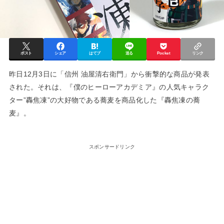
ポスト
シェア
はてブ
送る
Pocket
リンク
昨日12月3日に「信州 油屋清右衛門」から衝撃的な商品が発表
された。それは、『僕のヒーローアカデミア』の人気キャラク
ター”轟焦凍”の大好物である蕎麦を商品化した『轟焦凍の蕎
麦』。
スポンサードリンク