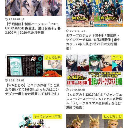
2020.07.18
【予約開始】制服バージョン「POP
UP PARADE 轟焦凍、麗日お茶子」各
2019.07.05
3,900円｜2020年10月発売
タワープロジェクト第4弾『愛知県・
ツインアーチ138』8月3日開催｜劇中
カットパネル展は7月21日の先行開
催！
まとめ記事
アニメ
2021.05.05
【5chまとめ】ヒロアカ作者「ここ最
近で書いてて1番楽しかったのはエン
2022.12.10
デヴァー曇らせた顔書いてる時です」
【ヒロアカ】12/17(土)は「ジャンフェ
ススーパーステージ」＆TVアニメ放送
＆「メリークリスマス生特番」をほぼ
連続で放送！
キャラクター・声優
ねんどろいど