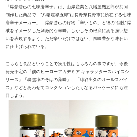
『爆豪勝己の七味唐辛子』は、山岸産業と八幡屋磯五郎が共同
制作した商品で、”八幡屋磯五郎”は長野県長野市に所在する七味
唐辛子メーカー。 爆豪勝己の好物「辛いもの」と彼の”個性”爆
破をイメージした刺激的な辛味。しかしその根底にある強い想
いを表現するよう、ただ辛いだけではない、風味豊かな味わい
に仕上げられている。
こちらも食品ということで実用性はもちろんの事ですが、今後
発売予定の『僕のヒーローアカデミア キャラクタースパイスシ
リーズ』「轟焦凍のそばの薬味」、「緑谷出久のオールスパイ
ス」などとあわせてコレクションしたくなるパッケージにも注
目しよう。