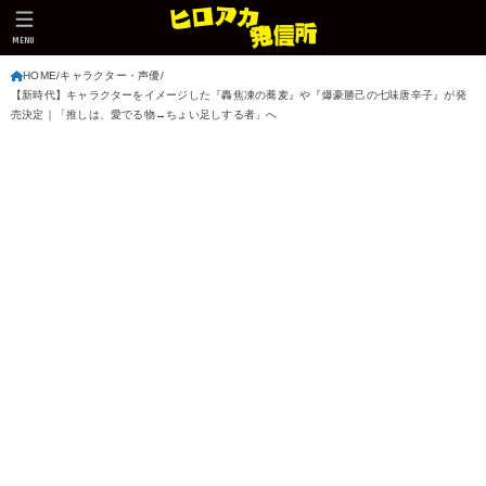
MENU
HOME
キャラクター・声優
【新時代】キャラクターをイメージした『轟焦凍の蕎麦』や『爆豪勝己の七味唐辛子』が発
売決定｜「推しは、愛でる物→ちょい足しする者」へ