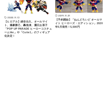
2019.11.21
2020.11.13
【予約開始】「ねんどろいど オールマ
【ヒロアカ】緑谷出久、オールマイ
イト ヒーローズ・エディション」2020
ト、爆豪勝己、轟焦凍、麗日お茶子
年5月発売！5,500円
「POP UP PARADE ヒーローコスチュ
ームVer.」や「Cutie1」のフィギュア
化決定！