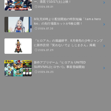
ー、荼毘で10/17(土)上映！
2026.08.01
8/3(月)0時より配信開始の特別短編「I am a hero
too」の先行場面カットが6枚公開！
2026.07.30
『ヒロアカ』の堀越耕平、8月発売の少年ジャンプ
に新作読切『笑わないでよ しじまさん』掲載
2026.07.29
新作アプリゲーム『ヒロアカ UNITED
SURVIVAL(ヒロサバ)』事前登録開始
2026.06.25