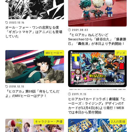
2023.12.16
オール・フォー・ワンの忠実なる僕
2021.08.03
「ギガントマキア」はアニメにも登場
『ヒロアカ』ねんどろいど
していた
Swacchao!から「緑谷出久」「爆豪勝
己」「轟焦凍」が本日より予約開始！
MVヒーロー
グッズ
2018.12.15
『ヒロアカ』第59話「何をしてんだ
2019.11.15
よ」のMVヒーローはデク！
ヒロアカ×Tカードコラボ｜劇場版『ヒ
ーローズ：ライジング』デザインのT
カードが12月4日(水)より発行！WEB
では本日から受付開始
キャラクター・声優
2人の英雄