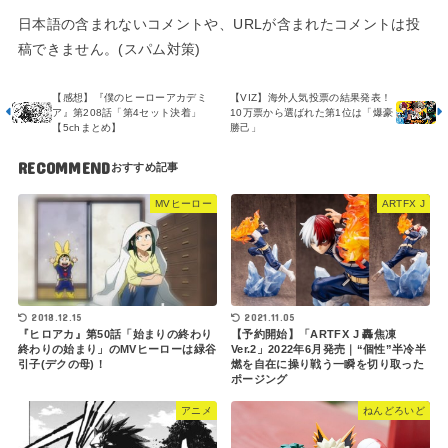
日本語の含まれないコメントや、URLが含まれたコメントは投
稿できません。(スパム対策)
【感想】『僕のヒーローアカデミ
【VIZ】海外人気投票の結果発表！
ア』第208話「第4セット決着」
10万票から選ばれた第1位は「爆豪
【5chまとめ】
勝己」
RECOMMEND
MVヒーロー
ARTFX J
2018.12.15
2021.11.05
『ヒロアカ』第50話「始まりの終わり
【予約開始】「ARTFX J 轟焦凍
終わりの始まり」のMVヒーローは緑谷
Ver.2」2022年6月発売｜“個性”半冷半
引子(デクの母)！
燃を自在に操り戦う一瞬を切り取った
ポージング
アニメ
ねんどろいど