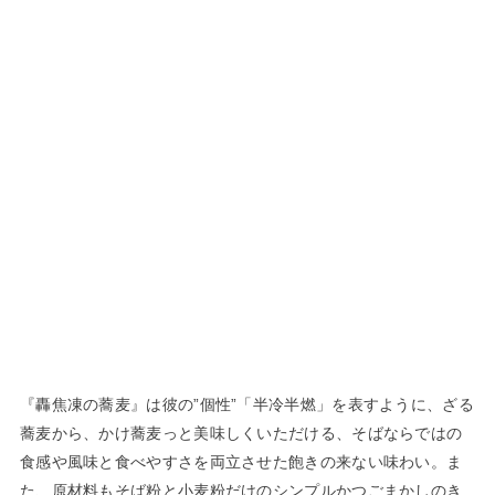
『轟焦凍の蕎麦』は彼の”個性”「半冷半燃」を表すように、ざる
蕎麦から、かけ蕎麦っと美味しくいただける、そばならではの
食感や風味と食べやすさを両立させた飽きの来ない味わい。ま
た、原材料もそば粉と小麦粉だけのシンプルかつごまかしのき