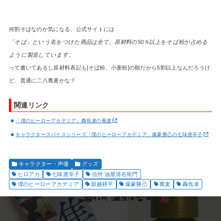
何割そばなのか気になる、公式サイトには
「そば」という名をつけた商品は全て、原材料の50％以上をそば粉が占める
ように製造しています。
って書いてあるし原材料表記も[そば粉、小麦粉]の順だから5割以上なんだろうけ
ど、普通に二八蕎麦かな？
関連リンク
「僕のヒーローアカデミア」轟焦凍の蕎麦
キャラクタースパイスシリーズ「僕のヒーローアカデミア」爆豪勝己の七味唐辛子
キャラクター・声優
グッズ
ヒロアカ
七味唐辛子
信州 油屋清右衛門
僕のヒーローアカデミア
堀越耕平
爆豪勝己
蕎麦
轟焦凍