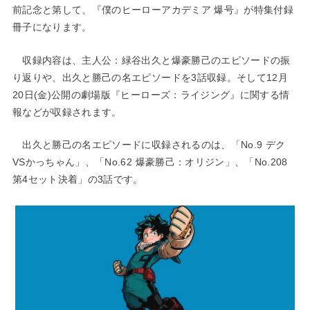
前記念と第して、『僕のヒーローアカデミア 爆号』が特集付録
冊子になります。
収録内容は、主人公：緑谷出久と爆豪勝己のエピソードの振
り返りや、出久と勝己の名エピソードを3話収録。そして12月
20日(金)公開の劇場版『ヒーローズ：ライジング』に関する情
報などが収録されます。
出久と勝己の名エピソードに収録されるのは、「No.9 デク
VSかっちゃん」、「No.62 爆豪勝己：オリジン」、「No.208
第4セット決着」の3話です。