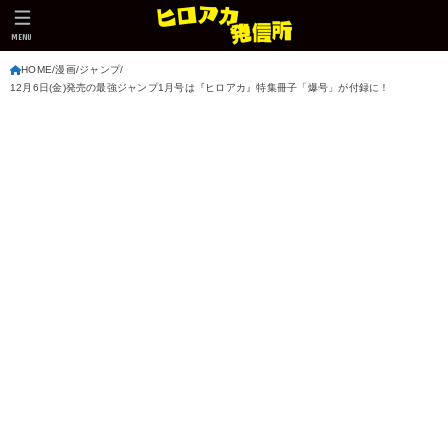
MENU
HOME
漫画
ジャンプ
12月6日(金)発売の最強ジャンプ1月号は『ヒロアカ』特集冊子「爆号」が付録に！