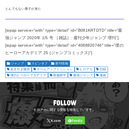
とんでもない冊子が来た
[wpap service=”with” type=”detail” id=”B081KRTDTD” title=”最
強ジャンプ 2020年 1/5 号 ［雑誌］: 週刊少年ジャンプ 増刊”]
[wpap service=”with” type=”detail” id=”4088820746″ title=”僕の
ヒーローアカデミア 25 (ジャンプコミックス)”]
ジャンプ
スピンオフ
新刊情報
あきやま陽光
チームアップミッション
ヒロアカ
付録
僕のヒーローアカデミア
堀越耕平
最強ジャンプ
漫画
FOLLOW