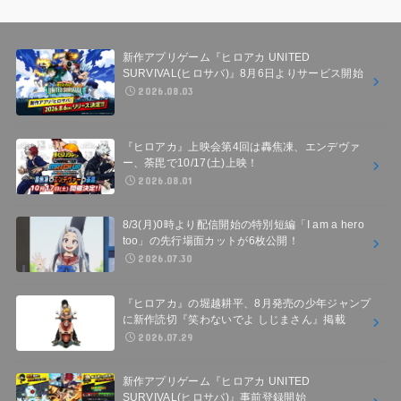
新作アプリゲーム『ヒロアカ UNITED
SURVIVAL(ヒロサバ)』8月6日よりサービス開始
2026.08.03
『ヒロアカ』上映会第4回は轟焦凍、エンデヴァ
ー、荼毘で10/17(土)上映！
2026.08.01
8/3(月)0時より配信開始の特別短編「I am a hero
too」の先行場面カットが6枚公開！
2026.07.30
『ヒロアカ』の堀越耕平、8月発売の少年ジャンプ
に新作読切『笑わないでよ しじまさん』掲載
2026.07.29
新作アプリゲーム『ヒロアカ UNITED
SURVIVAL(ヒロサバ)』事前登録開始