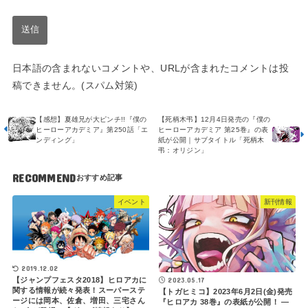
日本語の含まれないコメントや、URLが含まれたコメントは投
稿できません。(スパム対策)
【感想】夏雄兄が大ピンチ!!『僕の
【死柄木弔】12月4日発売の『僕の
ヒーローアカデミア』第250話「エ
ヒーローアカデミア 第25巻』の表
ンディング」
紙が公開｜サブタイトル「死柄木
弔：オリジン」
RECOMMEND
イベント
新刊情報
2019.12.02
【ジャンプフェスタ2018】ヒロアカに
2023.05.17
関する情報が続々発表！スーパーステ
【トガヒミコ】2023年6月2日(金)発売
ージには岡本、佐倉、増田、三宅さん
『ヒロアカ 38巻』の表紙が公開！ ―