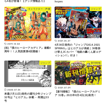
ら4名が登場！【グッズ情報あり】
hopes
キャラクター・声優
ジャンプ
2021.04.27
2019.12.02
4月30日発売の『ジャンプGIGA 2021
[祝]『僕のヒーローアカデミア』連載4
SPRING』はヒロアカが表紙｜30巻掛
周年！！人気投票第4回開催！
け替えJCカバー「地獄の轟くん家エデ
ィション!!」付き！
ジャンプ
新刊情報
2021.07.09
2022.07.04
【新刊情報】『僕のヒーローアカデミ
来週(7月11日)発売の週刊少年ジャンプ
ア 31巻』2021年8月4日(水)発売！
32号は『ヒロアカ』休載 ─ 再開は33
号