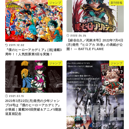
ジャンプ
新刊情報
2022.06.26
【緑谷出久／死柄木弔】2022年7月4日
(月)発売『ヒロアカ 35巻』の表紙が公
2019.12.02
開！ ― BATTLE FLAME
『僕のヒーローアカデミア』[祝]連載3
周年！！人気投票第3回を実施！
ジャンプ
ジャンプ
2021.03.15
2021年3月22日(月)発売の少年ジャン
プ16号は『僕のヒーローアカデミア』
が表紙｜連載300回突破＆アニメ5期放
送直前記念