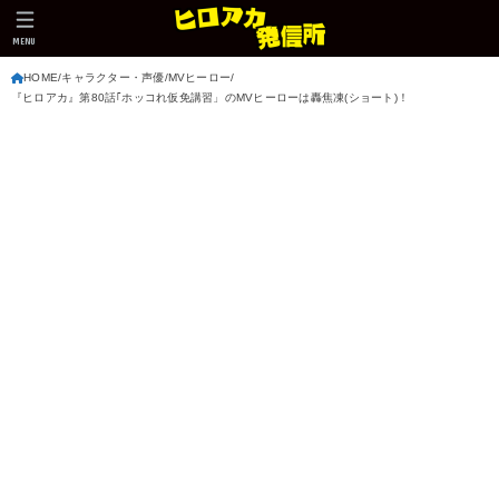
MENU
HOME
キャラクター・声優
MVヒーロー
『ヒロアカ』第80話｢ホッコれ仮免講習」のMVヒーローは轟焦凍(ショート)！