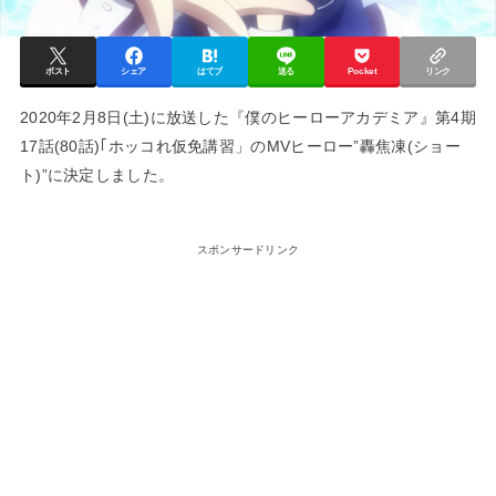
ポスト
シェア
はてブ
送る
Pocket
リンク
2020年2月8日(土)に放送した『僕のヒーローアカデミア』第4期
17話(80話)｢ホッコれ仮免講習」のMVヒーロー”轟焦凍(ショー
ト)”に決定しました。
スポンサードリンク