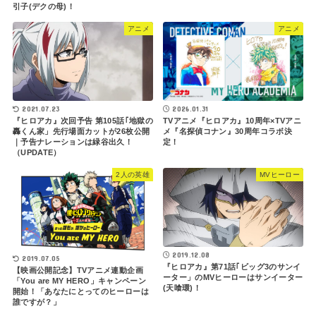
引子(デクの母)！
アニメ
アニメ
2021.07.23
2026.01.31
『ヒロアカ』次回予告 第105話｢地獄の
TVアニメ『ヒロアカ』10周年×TVアニ
轟くん家」先行場面カットが26枚公開
メ『名探偵コナン』30周年コラボ決
｜予告ナレーションは緑谷出久！
定！
（UPDATE）
2人の英雄
MVヒーロー
2019.12.08
2019.07.05
『ヒロアカ』第71話｢ビッグ3のサンイ
【映画公開記念】TVアニメ連動企画
ーター」のMVヒーローはサンイーター
「You are MY HERO」キャンペーン
(天喰環)！
開始！「あなたにとってのヒーローは
誰ですが？」