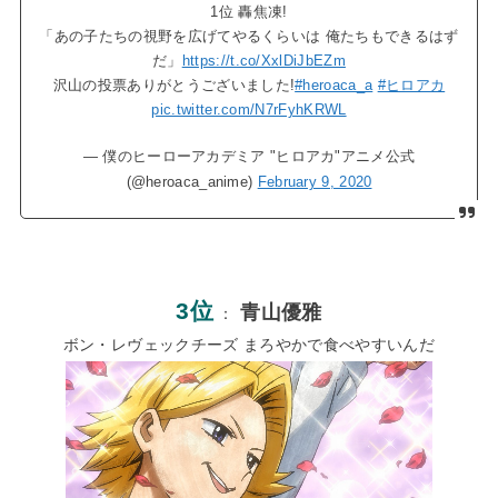
1位 轟焦凍!
「あの子たちの視野を広げてやるくらいは 俺たちもできるはず
だ」
https://t.co/XxlDiJbEZm
沢山の投票ありがとうございました!
#heroaca_a
#ヒロアカ
pic.twitter.com/N7rFyhKRWL
— 僕のヒーローアカデミア "ヒロアカ"アニメ公式
(@heroaca_anime)
February 9, 2020
3位
青山優雅
：
ボン・レヴェックチーズ まろやかで食べやすいんだ