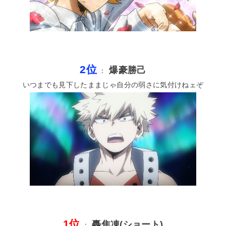
2位
爆豪勝己
：
いつまでも見下したままじゃ自分の弱さに気付けねェぞ
1位
轟焦凍(ショート)
：