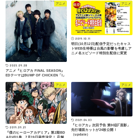
アニメ
アニメ
2019.10.11
明日(10月12日)配信予定だったキャス
トWEB生特番は台風の影響を考慮しア
ニメ名エピソード特別生配信に変更
2025.09.28
アニメ『ヒロアカ FINAL SEASON』
EDテーマはBUMP OF CHICKEN「I」
アニメ
アニメ
2021.04.03
『ヒロアカ』次回予告 第90話｢面影」
2019.09.21
先行場面カットが24枚公開！
『僕のヒーローアカデミア』第2期BD
（update）
＆DVD1巻、7月19日発売決定！ 店舗