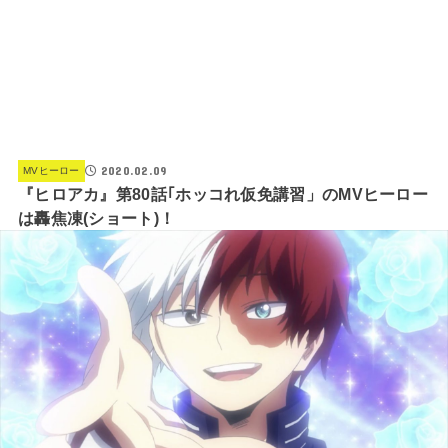
2020.02.09
MVヒーロー
『ヒロアカ』第80話｢ホッコれ仮免講習」のMVヒーロー
は轟焦凍(ショート)！