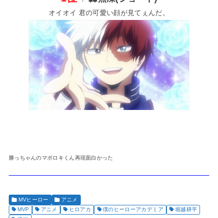
オイオイ 君の可愛い顔が見てぇんだ。
勝っちゃんのマボロキくん再現面白かった
MVヒーロー
アニメ
MVP
アニメ
ヒロアカ
僕のヒーローアカデミア
堀越耕平