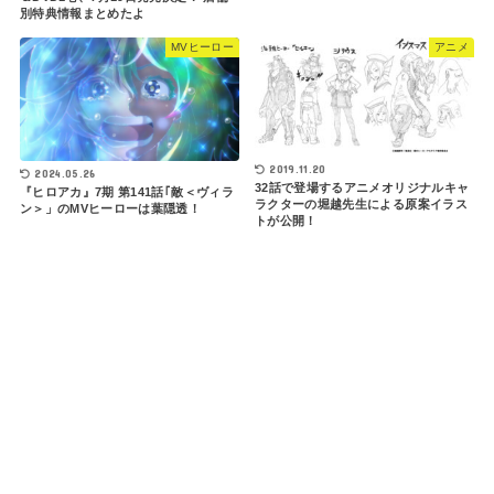
別特典情報まとめたよ
MVヒーロー
アニメ
2019.11.20
2024.05.26
32話で登場するアニメオリジナルキャ
『ヒロアカ』7期 第141話｢敵＜ヴィラ
ラクターの堀越先生による原案イラス
ン＞」のMVヒーローは葉隠透！
トが公開！