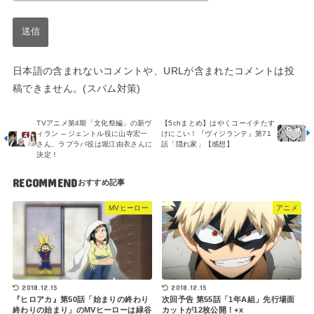
日本語の含まれないコメントや、URLが含まれたコメントは投
稿できません。(スパム対策)
TVアニメ第4期「文化祭編」の新ヴ
【5chまとめ】はやくコーイチたす
ィラン ─ ジェントル役に山寺宏一
けにこい！『ヴィジランテ』第71
さん、ラブラバ役は堀江由衣さんに
話「隠れ家」【感想】
決定！
RECOMMEND
MVヒーロー
アニメ
2018.12.15
2018.12.15
『ヒロアカ』第50話「始まりの終わり
次回予告 第55話「1年A組」先行場面
終わりの始まり」のMVヒーローは緑谷
カットが12枚公開！+x