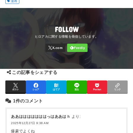
漫画
FOLLOW
この記事をシェアする
ポスト
シェア
はてブ
送る
Pocket
リンク
1件のコメント
ああはははははははっはああはｈ
より:
2025年12月27日 9:38 AM
爆豪でよくね