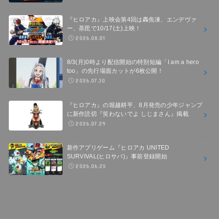
『ヒロアカ』上映会第4回は轟焦凍、エンデヴァ
ー、荼毘で10/17(土)上映！
2026.08.01
8/3(月)0時より配信開始の特別短編「I am a hero
too」の先行場面カットが6枚公開！
2026.07.30
『ヒロアカ』の堀越耕平、8月発売の少年ジャンプ
に新作読切『笑わないでよ しじまさん』掲載
2026.07.29
新作アプリゲーム『ヒロアカ UNITED
SURVIVAL(ヒロサバ)』事前登録開始
2026.06.25