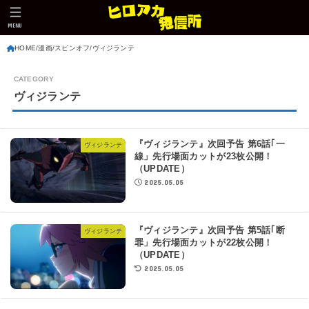
MENU
HOME
漫画
スピンオフ
ヴィジランテ
ヴィジランテ
『ヴィジランテ』次回予告 第6話｢一
ヴィジランテ
線」先行場面カットが23枚公開！
（UPDATE）
2025.05.05
『ヴィジランテ』次回予告 第5話｢断
ヴィジランテ
罪」先行場面カットが22枚公開！
（UPDATE）
2025.05.05