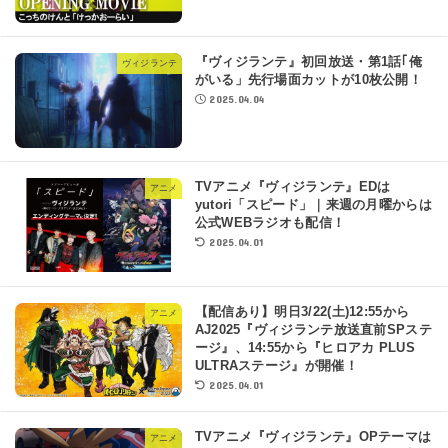
『ヴィジランテ』初回放送・第1話｢俺
ヴィジランテ
がいる」先行場面カットが10枚公開！
2025.04.04
TVアニメ『ヴィジランテ』EDは
アニメ
yutori「スピード」｜来週の月曜からは
公式WEBラジオも配信！
2025.04.01
【配信あり】明日3/22(土)12:55から
アニメ
AJ2025『ヴィジランテ放送直前SPステ
ージ』、14:55から『ヒロアカ PLUS
ULTRAステージ』が開催！
2025.04.01
TVアニメ『ヴィジランテ』OPテーマは
アニメ