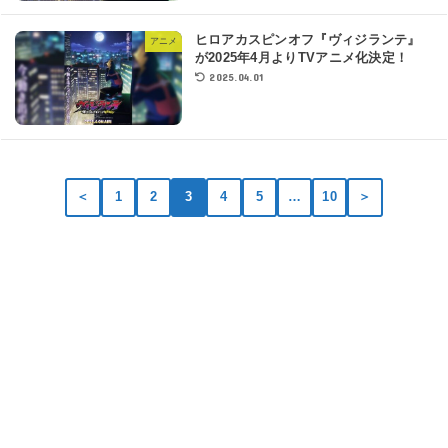
ヒロアカスピンオフ『ヴィジランテ』
アニメ
が2025年4月よりTVアニメ化決定！
2025.04.01
＜
1
2
3
4
5
…
10
＞