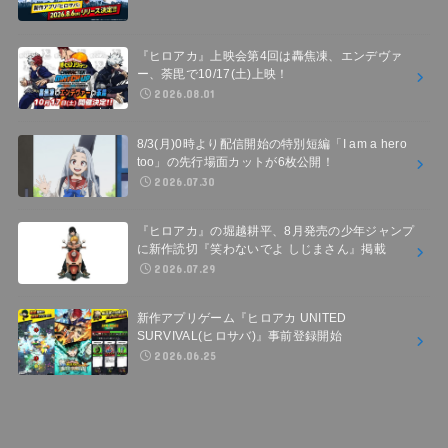
『ヒロアカ』上映会第4回は轟焦凍、エンデヴァ
ー、荼毘で10/17(土)上映！
2026.08.01
8/3(月)0時より配信開始の特別短編「I am a hero
too」の先行場面カットが6枚公開！
2026.07.30
『ヒロアカ』の堀越耕平、8月発売の少年ジャンプ
に新作読切『笑わないでよ しじまさん』掲載
2026.07.29
新作アプリゲーム『ヒロアカ UNITED
SURVIVAL(ヒロサバ)』事前登録開始
2026.06.25