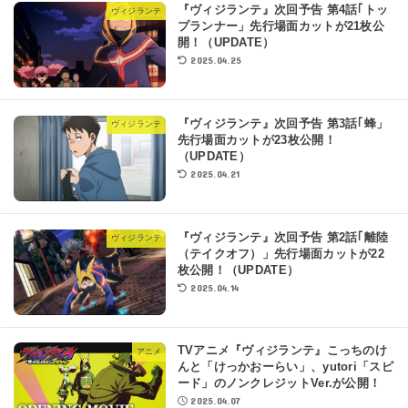
『ヴィジランテ』次回予告 第4話｢トッ
ヴィジランテ
プランナー」先行場面カットが21枚公
開！（UPDATE）
2025.04.25
『ヴィジランテ』次回予告 第3話｢蜂」
ヴィジランテ
先行場面カットが23枚公開！
（UPDATE）
2025.04.21
『ヴィジランテ』次回予告 第2話｢離陸
ヴィジランテ
（テイクオフ）」先行場面カットが22
枚公開！（UPDATE）
2025.04.14
TVアニメ『ヴィジランテ』こっちのけ
アニメ
んと「けっかおーらい」、yutori「スピ
ード」のノンクレジットVer.が公開！
2025.04.07