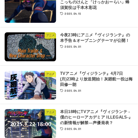
こっちのけんと「けっかおーらい」蜂
須賀役は千本木彩花
2025.04.15
今夜23時にアニメ『ヴィジランテ』の
アニメ
本予告＆オープニングテーマが公開！
2025.04.01
TVアニメ『ヴィジランテ』4月7日
アニメ
(月)23時より放送開始！灰廻航一役は梅
田修一朗
2025.04.01
本日18時にTVアニメ『ヴィジランテ -
アニメ
僕のヒーローアカデミア ILLEGALS-』
の新情報が解禁―声優発表？
2025.04.01