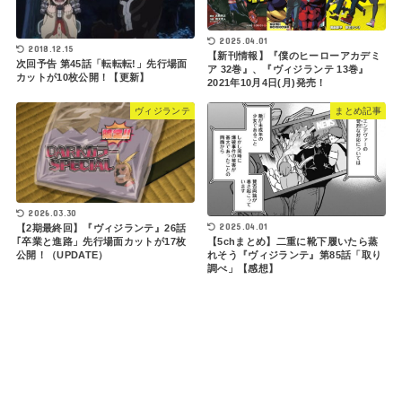
2025.04.01
2018.12.15
【新刊情報】『僕のヒーローアカデミ
次回予告 第45話「転転転!」先行場面
ア 32巻』、『ヴィジランテ 13巻』
カットが10枚公開！【更新】
2021年10月4日(月)発売！
ヴィジランテ
まとめ記事
2026.03.30
2025.04.01
【2期最終回】『ヴィジランテ』26話
｢卒業と進路」先行場面カットが17枚
【5chまとめ】二重に靴下履いたら蒸
公開！（UPDATE）
れそう『ヴィジランテ』第85話「取り
調べ」【感想】