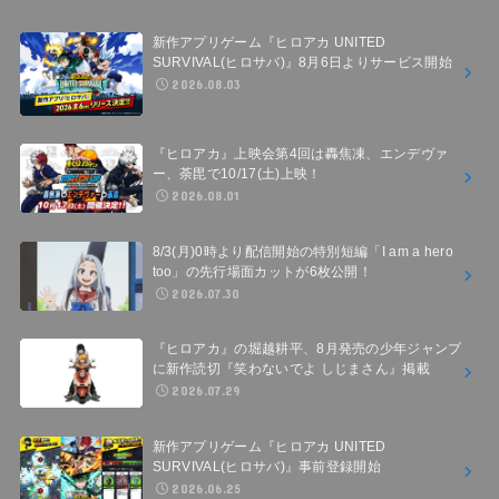
新作アプリゲーム『ヒロアカ UNITED
SURVIVAL(ヒロサバ)』8月6日よりサービス開始
2026.08.03
『ヒロアカ』上映会第4回は轟焦凍、エンデヴァ
ー、荼毘で10/17(土)上映！
2026.08.01
8/3(月)0時より配信開始の特別短編「I am a hero
too」の先行場面カットが6枚公開！
2026.07.30
『ヒロアカ』の堀越耕平、8月発売の少年ジャンプ
に新作読切『笑わないでよ しじまさん』掲載
2026.07.29
新作アプリゲーム『ヒロアカ UNITED
SURVIVAL(ヒロサバ)』事前登録開始
2026.06.25