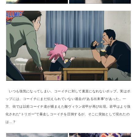
いつも強気になってしまい、コーイチに対して素直になれないポップ。実はポ
ップには、コーイチにまだ伝えられていない過去の“ある出来事”があった。一
方、街では以前コーイチ達が捕まえた敵ヴィラン岩甲が再び出現。岩甲はより強
化された“トリガー”で暴走しコーイチを圧倒するが、そこに突如として現れたの
は…？