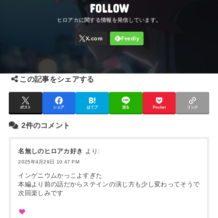
FOLLOW
この記事をシェアする
ポスト
シェア
はてブ
送る
Pocket
リンク
2件のコメント
名無しのヒロアカ好き
より:
2025年4月29日 10:47 PM
インゲニウムかっこよすぎた
本編より前の話だからステインの演じ方も少し変わってそうで
次回楽しみです