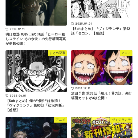
2025.04.01
【5chまとめ】『ヴィジランテ』第42
2018.12.11
話「合コン」【感想】
明日放送(8月5日)の31話「ヒーロー殺
しステイン その余波」の先行場面写真
が多数公開！
まとめ記事
アニメ
2018.12.11
次回予告 第33話「知れ！昔の話」先行
2025.04.01
場面カットが4枚公開！
【5chまとめ】俺の”個性”は抹消！
『ヴィジランテ』第63話「状況判断」
【感想】
アニメ
ヴィジランテ