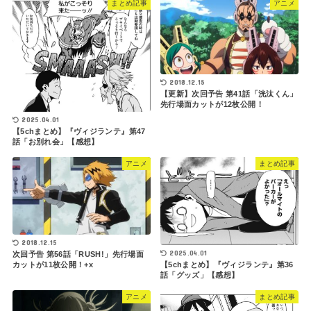
まとめ記事
アニメ
2018.12.15
【更新】次回予告 第41話「洸汰くん」
先行場面カットが12枚公開！
2025.04.01
【5chまとめ】『ヴィジランテ』第47
話「お別れ会」【感想】
アニメ
まとめ記事
2018.12.15
2025.04.01
次回予告 第56話「RUSH!」先行場面
カットが11枚公開！+x
【5chまとめ】『ヴィジランテ』第36
話「グッズ」【感想】
アニメ
まとめ記事