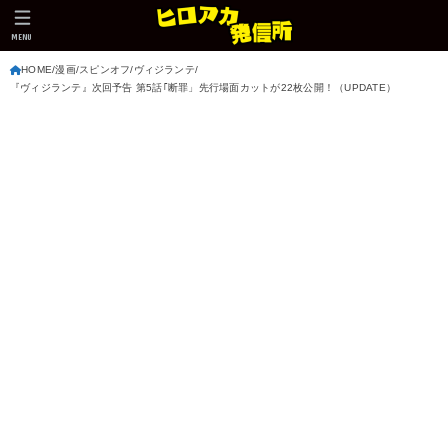
MENU
HOME
漫画
スピンオフ
ヴィジランテ
『ヴィジランテ』次回予告 第5話｢断罪」先行場面カットが22枚公開！（UPDATE）