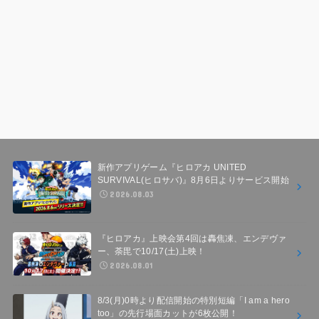
新作アプリゲーム『ヒロアカ UNITED
SURVIVAL(ヒロサバ)』8月6日よりサービス開始
2026.08.03
『ヒロアカ』上映会第4回は轟焦凍、エンデヴァ
ー、荼毘で10/17(土)上映！
2026.08.01
8/3(月)0時より配信開始の特別短編「I am a hero
too」の先行場面カットが6枚公開！