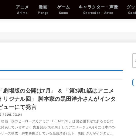
アニメ
漫画
ゲーム
キャラクター・声優
グッ
Anime
Manga
Game
Character・Actor
Goo
「劇場版の公開は7月」 & 「第3期1話はアニメ
オリジナル回」 脚本家の黒田洋介さんがインタ
ビューにて発言
2020.03.21
映画『僕のヒーローアカデミア THE MOVIE』は夏公開予定であると公式
は発表しています が、先週発売(3月10日)したアニメージュ4月号には本作の
シリーズ構成・脚本を担当している黒田洋介(以下、黒田)さんがインタビ...