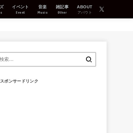
ズ
イベント
音楽
雑記事
ABOUT
ds
Event
Music
Other
アバウト
検
索:
スポンサードリンク