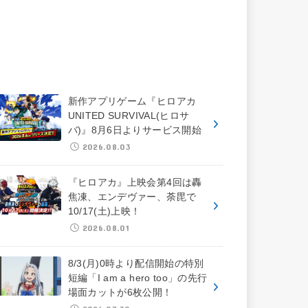
新作アプリゲーム『ヒロアカ
UNITED SURVIVAL(ヒロサ
バ)』8月6日よりサービス開始
2026.08.03
『ヒロアカ』上映会第4回は轟
焦凍、エンデヴァー、荼毘で
10/17(土)上映！
2026.08.01
8/3(月)0時より配信開始の特別
短編「I am a hero too」の先行
場面カットが6枚公開！