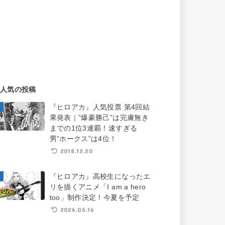
人気の投稿
『ヒロアカ』人気投票 第4回結
果発表｜”爆豪勝己”は完膚無き
までの1位3連覇！速すぎる
男”ホークス”は4位！
2018.12.20
『ヒロアカ』高校生になったエ
リを描くアニメ「I am a hero
too」制作決定！今夏を予定
2026.05.16