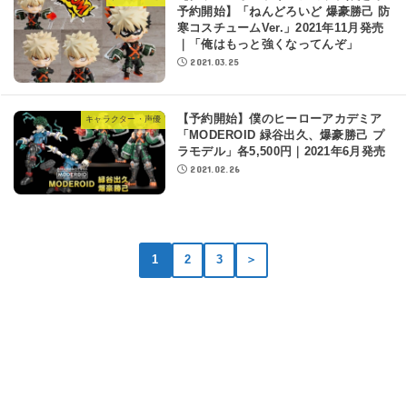
予約開始】「ねんどろいど 爆豪勝己 防
寒コスチュームVer.」2021年11月発売
｜「俺はもっと強くなってんぞ」
2021.03.25
【予約開始】僕のヒーローアカデミア
キャラクター・声優
「MODEROID 緑谷出久、爆豪勝己 プ
ラモデル」各5,500円｜2021年6月発売
2021.02.26
1
2
3
＞