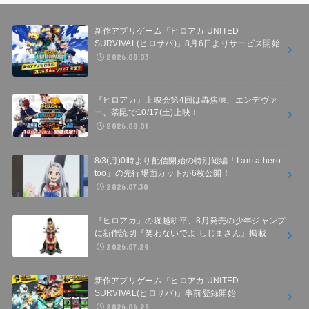
新作アプリゲーム『ヒロアカ UNITED
SURVIVAL(ヒロサバ)』8月6日よりサービス開始
2026.08.03
『ヒロアカ』上映会第4回は轟焦凍、エンデヴァ
ー、荼毘で10/17(土)上映！
2026.08.01
8/3(月)0時より配信開始の特別短編「I am a hero
too」の先行場面カットが6枚公開！
2026.07.30
『ヒロアカ』の堀越耕平、8月発売の少年ジャンプ
に新作読切『笑わないでよ しじまさん』掲載
2026.07.29
新作アプリゲーム『ヒロアカ UNITED
SURVIVAL(ヒロサバ)』事前登録開始
2026.06.25