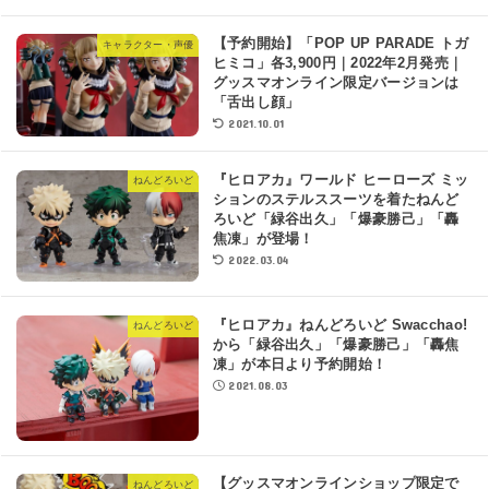
【予約開始】「POP UP PARADE トガ
キャラクター・声優
ヒミコ」各3,900円｜2022年2月発売｜
グッスマオンライン限定バージョンは
「舌出し顔」
2021.10.01
『ヒロアカ』ワールド ヒーローズ ミッ
ねんどろいど
ションのステルススーツを着たねんど
ろいど「緑谷出久」「爆豪勝己」「轟
焦凍」が登場！
2022.03.04
『ヒロアカ』ねんどろいど Swacchao!
ねんどろいど
から「緑谷出久」「爆豪勝己」「轟焦
凍」が本日より予約開始！
2021.08.03
【グッスマオンラインショップ限定で
ねんどろいど