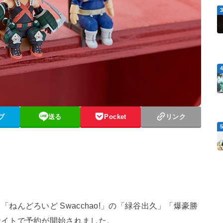
ブ
送る
Pocket
リンク
んどろいど Swacchao!」の「緑谷出久」「爆豪勝
サイトで予約が開始されました。