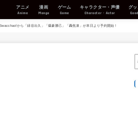
アニメ
漫画
ゲーム
キャラクター・声優
グッ
Anime
Manga
Game
Character・Actor
Goo
Swacchao!から「緑谷出久」「爆豪勝己」「轟焦凍」が本日より予約開始！