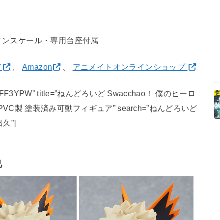
ノンスケール・専用台座付属
Y
、
Amazon
、
アニメイトオンラインショップ
id=”B09BFF3YPW” title=”ねんどろいど Swacchao！ 僕のヒーロ
VC製 塗装済み可動フィギュア” search=”ねんどろいど
久”]
己