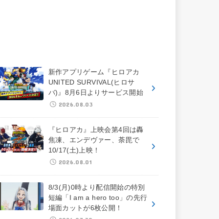
新作アプリゲーム『ヒロアカ
UNITED SURVIVAL(ヒロサ
バ)』8月6日よりサービス開始
2026.08.03
『ヒロアカ』上映会第4回は轟
焦凍、エンデヴァー、荼毘で
10/17(土)上映！
2026.08.01
8/3(月)0時より配信開始の特別
短編「I am a hero too」の先行
場面カットが6枚公開！