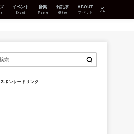
ズ
イベント
音楽
雑記事
ABOUT
ds
Event
Music
Other
アバウト
検
索:
スポンサードリンク