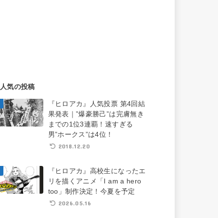
人気の投稿
『ヒロアカ』人気投票 第4回結
果発表｜”爆豪勝己”は完膚無き
までの1位3連覇！速すぎる
男”ホークス”は4位！
2018.12.20
『ヒロアカ』高校生になったエ
リを描くアニメ「I am a hero
too」制作決定！今夏を予定
2026.05.16