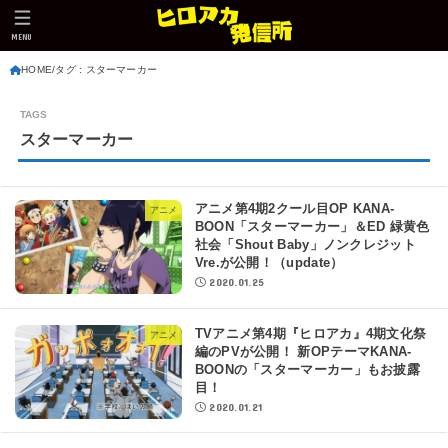
MENU
HOME
タグ : スターマーカー
スターマーカー
アニメ第4期2クール目OP KANA-
アニメ
BOON「スターマーカー」＆ED 緑黄色
社会「Shout Baby」ノンクレジット
Vre.が公開！（update）
2020.01.25
TVアニメ第4期『ヒロアカ』4期文化祭
アニメ
編のPVが公開！ 新OPテーマKANA-
BOONの「スターマーカー」もお披露
目！
2020.01.21