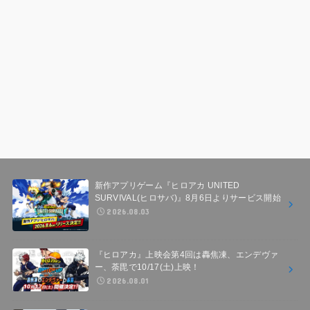
新作アプリゲーム『ヒロアカ UNITED
SURVIVAL(ヒロサバ)』8月6日よりサービス開始
2026.08.03
『ヒロアカ』上映会第4回は轟焦凍、エンデヴァ
ー、荼毘で10/17(土)上映！
2026.08.01