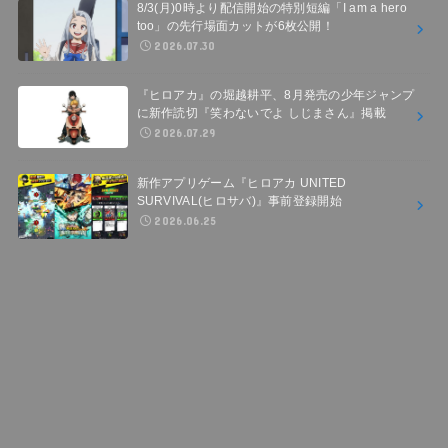
8/3(月)0時より配信開始の特別短編「I am a hero
too」の先行場面カットが6枚公開！
2026.07.30
『ヒロアカ』の堀越耕平、8月発売の少年ジャンプ
に新作読切『笑わないでよ しじまさん』掲載
2026.07.29
新作アプリゲーム『ヒロアカ UNITED
SURVIVAL(ヒロサバ)』事前登録開始
2026.06.25