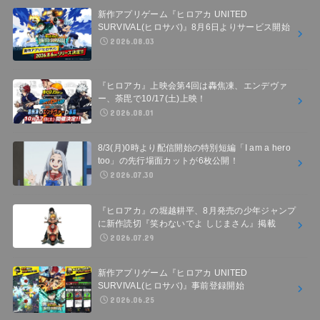
新作アプリゲーム『ヒロアカ UNITED
SURVIVAL(ヒロサバ)』8月6日よりサービス開始
2026.08.03
『ヒロアカ』上映会第4回は轟焦凍、エンデヴァ
ー、荼毘で10/17(土)上映！
2026.08.01
8/3(月)0時より配信開始の特別短編「I am a hero
too」の先行場面カットが6枚公開！
2026.07.30
『ヒロアカ』の堀越耕平、8月発売の少年ジャンプ
に新作読切『笑わないでよ しじまさん』掲載
2026.07.29
新作アプリゲーム『ヒロアカ UNITED
SURVIVAL(ヒロサバ)』事前登録開始
2026.06.25