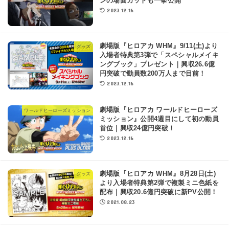
ンの場面カットも一挙公開
2023.12.16
劇場版『ヒロアカ WHM』9/11(土)より
グッズ
入場者特典第3弾で「スペシャルメイキ
ングブック」プレゼント｜興収26.6億
円突破で動員数200万人まで目前！
2023.12.16
劇場版『ヒロアカ ワールドヒーローズ
ワールドヒーローズミッション
ミッション』公開4週目にして初の動員
首位｜興収24億円突破！
2023.12.16
劇場版『ヒロアカ WHM』8月28日(土)
グッズ
より入場者特典第2弾で複製ミニ色紙を
配布｜興収20.6億円突破に新PV公開！
2021.08.23