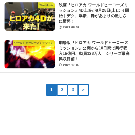
映画『ヒロアカ ワールドヒーローズミ
The Movie
ッション』4D上映が8月28日(土)より開
始｜デク、爆豪、轟があまりの激しさ
に驚愕！
2021.08.18
劇場版『ヒロアカ ワールドヒーローズ
ワールドヒーローズミッション
ミッション』公開から10日間で興行収
入16億円、動員128万人｜シリーズ最高
興収目前！
2023.12.16
1
2
3
＞