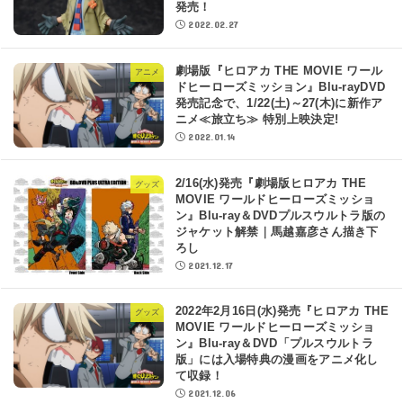
発売！
2022.02.27
劇場版『ヒロアカ THE MOVIE ワール
アニメ
ドヒーローズミッション』Blu-rayDVD
発売記念で、1/22(土)～27(木)に新作ア
ニメ≪旅立ち≫ 特別上映決定!
2022.01.14
2/16(水)発売『劇場版ヒロアカ THE
グッズ
MOVIE ワールドヒーローズミッショ
ン』Blu-ray＆DVDプルスウルトラ版の
ジャケット解禁｜馬越嘉彦さん描き下
ろし
2021.12.17
2022年2月16日(水)発売『ヒロアカ THE
グッズ
MOVIE ワールドヒーローズミッショ
ン』Blu-ray＆DVD「プルスウルトラ
版」には入場特典の漫画をアニメ化し
て収録！
2021.12.06