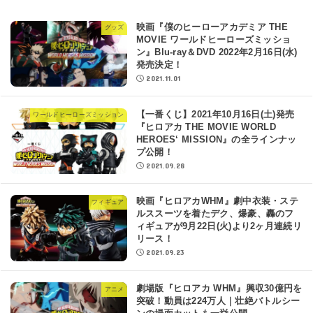
映画『僕のヒーローアカデミア THE
グッズ
MOVIE ワールドヒーローズミッショ
ン』Blu-ray＆DVD 2022年2月16日(水)
発売決定！
2021.11.01
【一番くじ】2021年10月16日(土)発売
ワールドヒーローズミッション
『ヒロアカ THE MOVIE WORLD
HEROES‘ MISSION』の全ラインナッ
プ公開！
2021.09.28
映画『ヒロアカWHM』劇中衣装・ステ
フィギュア
ルススーツを着たデク、爆豪、轟のフ
ィギュアが9月22日(火)より2ヶ月連続リ
リース！
2021.09.23
劇場版『ヒロアカ WHM』興収30億円を
アニメ
突破！動員は224万人｜壮絶バトルシー