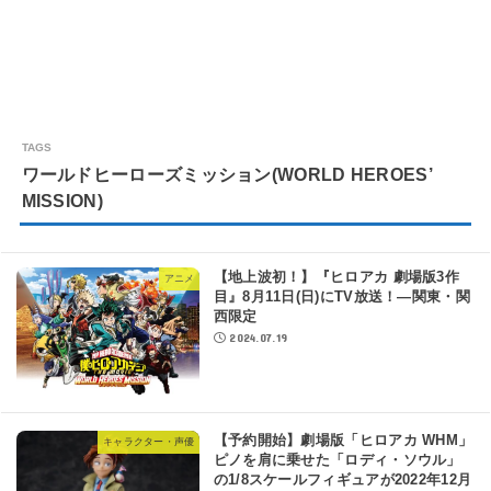
ワールドヒーローズミッション(WORLD HEROES’
MISSION)
【地上波初！】『ヒロアカ 劇場版3作
アニメ
目』8月11日(日)にTV放送！―関東・関
西限定
2024.07.19
【予約開始】劇場版「ヒロアカ WHM」
キャラクター・声優
ピノを肩に乗せた「ロディ・ソウル」
の1/8スケールフィギュアが2022年12月