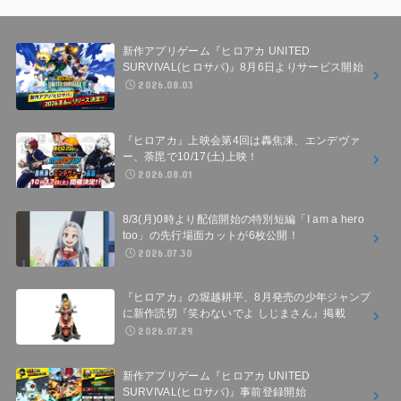
新作アプリゲーム『ヒロアカ UNITED
SURVIVAL(ヒロサバ)』8月6日よりサービス開始
2026.08.03
『ヒロアカ』上映会第4回は轟焦凍、エンデヴァ
ー、荼毘で10/17(土)上映！
2026.08.01
8/3(月)0時より配信開始の特別短編「I am a hero
too」の先行場面カットが6枚公開！
2026.07.30
『ヒロアカ』の堀越耕平、8月発売の少年ジャンプ
に新作読切『笑わないでよ しじまさん』掲載
2026.07.29
新作アプリゲーム『ヒロアカ UNITED
SURVIVAL(ヒロサバ)』事前登録開始