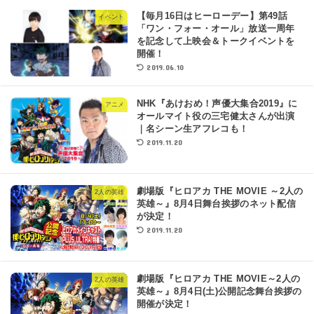
【毎月16日はヒーローデー】第49話
イベント
「ワン・フォー・オール」放送一周年
を記念して上映会＆トークイベントを
開催！
2019.06.10
NHK『あけおめ！声優大集合2019』に
アニメ
オールマイト役の三宅健太さんが出演
｜名シーン生アフレコも！
2019.11.20
劇場版『ヒロアカ THE MOVIE ～2人の
2人の英雄
英雄～』8月4日舞台挨拶のネット配信
が決定！
2019.11.20
劇場版『ヒロアカ THE MOVIE～2人の
2人の英雄
英雄～』8月4日(土)公開記念舞台挨拶の
開催が決定！