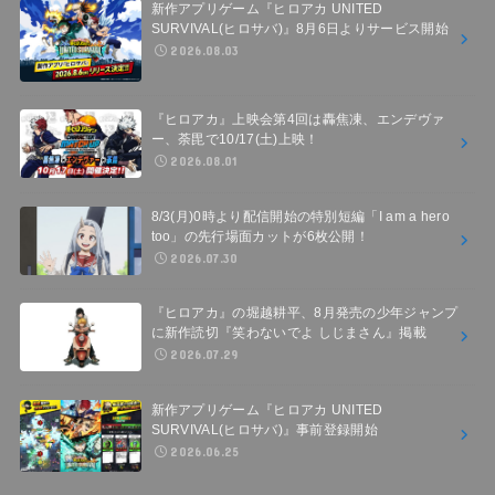
新作アプリゲーム『ヒロアカ UNITED
SURVIVAL(ヒロサバ)』8月6日よりサービス開始
2026.08.03
『ヒロアカ』上映会第4回は轟焦凍、エンデヴァ
ー、荼毘で10/17(土)上映！
2026.08.01
8/3(月)0時より配信開始の特別短編「I am a hero
too」の先行場面カットが6枚公開！
2026.07.30
『ヒロアカ』の堀越耕平、8月発売の少年ジャンプ
に新作読切『笑わないでよ しじまさん』掲載
2026.07.29
新作アプリゲーム『ヒロアカ UNITED
SURVIVAL(ヒロサバ)』事前登録開始
2026.06.25