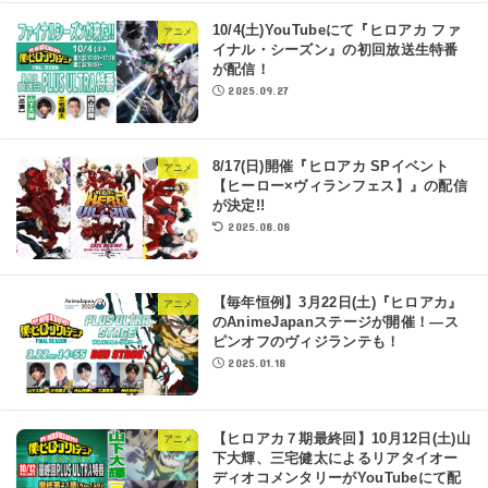
10/4(土)YouTubeにて『ヒロアカ ファ
アニメ
イナル・シーズン』の初回放送生特番
が配信！
2025.09.27
8/17(日)開催『ヒロアカ SPイベント
アニメ
【ヒーロー×ヴィランフェス】』の配信
が決定!!
2025.08.08
【毎年恒例】3月22日(土)『ヒロアカ』
アニメ
のAnimeJapanステージが開催！―ス
ピンオフのヴィジランテも！
2025.01.18
【ヒロアカ７期最終回】10月12日(土)山
アニメ
下大輝、三宅健太によるリアタイオー
ディオコメンタリーがYouTubeにて配