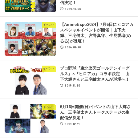
信決定！
2024.10.05
【AnimeExpo2024】7月6日にヒロアカ
イベント
スペシャルイベントが開催｜山下大
輝、三宅健太、宮野真守、生見愛瑠(め
るる)が登壇！
2024.06.04
プロ野球『東北楽天ゴールデンイーグ
イベント
ルス』×『ヒロアカ』コラボ決定 ─ 山
下大輝さんと三宅健太さんが球場へ!!
2019.11.20
6月16日開催(日)イベントの山下大輝さ
イベント
ん、三宅健太さんトークステージの生
配信が決定！
2019.12.11