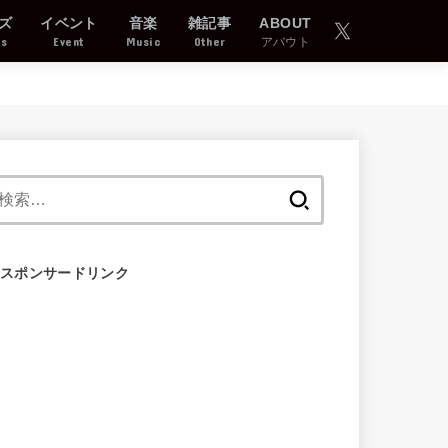
ズ
イベント
音楽
雑記事
ABOUT
ds
Event
Music
Other
アバウト
検
索:
スポンサードリンク