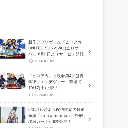
新作アプリゲーム『ヒロアカ
UNITED SURVIVAL(ヒロサ
バ)』8月6日よりサービス開始
2026.08.03
『ヒロアカ』上映会第4回は轟
焦凍、エンデヴァー、荼毘で
10/17(土)上映！
2026.08.01
8/3(月)0時より配信開始の特別
短編「I am a hero too」の先行
場面カットが6枚公開！