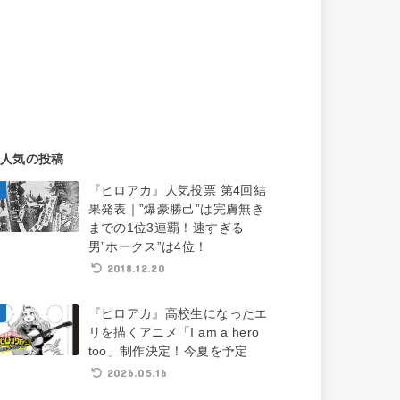
人気の投稿
『ヒロアカ』人気投票 第4回結
果発表｜”爆豪勝己”は完膚無き
までの1位3連覇！速すぎる
男”ホークス”は4位！
2018.12.20
『ヒロアカ』高校生になったエ
リを描くアニメ「I am a hero
too」制作決定！今夏を予定
2026.05.16