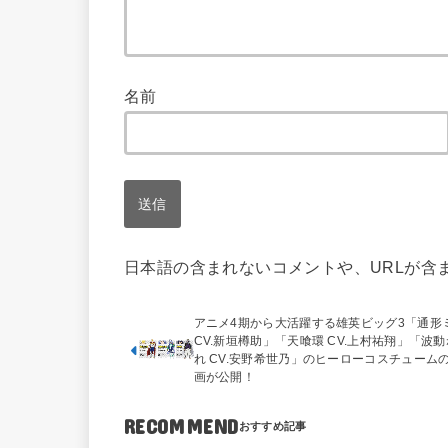
名前
日本語の含まれないコメントや、URLが含
アニメ4期から大活躍する雄英ビッグ3「通形
CV.新垣樽助」「天喰環 CV.上村祐翔」「波
れ CV.安野希世乃」のヒーローコスチューム
画が公開！
RECOMMEND