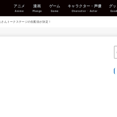
アニメ
漫画
ゲーム
キャラクター・声優
グッ
Anime
Manga
Game
Character・Actor
Goo
健太さんトークステージの生配信が決定！