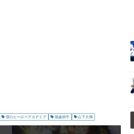
僕のヒーローアカデミア
堀越耕平
山下大輝