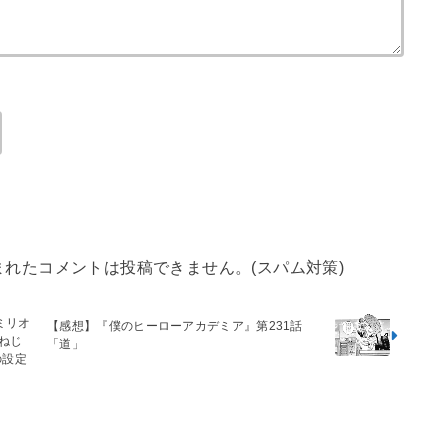
まれたコメントは投稿できません。(スパム対策)
ミリオ
【感想】『僕のヒーローアカデミア』第231話
動ねじ
「道」
の設定