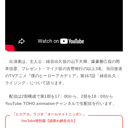
出演者は、主人公：緑谷出久役の山下大輝、爆豪勝己役の岡
本信彦、プレゼント・マイク役の吉野裕行の以上3名。当日放送
のTVアニメ『僕のヒーローアカデミア』第167話「緑谷出久：
ライジング」について語ります。
配信は2部構成で第1部を17：00から、2部を18：00から
YouTube TOHO animationチャンネルで生配信を行います。
「ヒロアカ」ラジオ「オールマイトニッポン」
YouTube特別版【頑張れ緑谷出久】