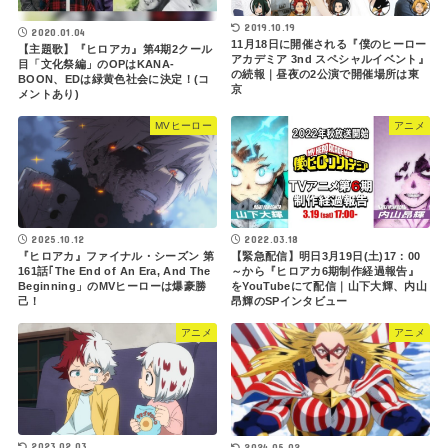
2019.10.19
2020.01.04
11月18日に開催される『僕のヒーロー
【主題歌】『ヒロアカ』第4期2クール
アカデミア 3nd スペシャルイベント』
目「文化祭編」のOPはKANA-
の続報｜昼夜の2公演で開催場所は東
BOON、EDは緑黄色社会に決定！(コ
京
メントあり)
MVヒーロー
アニメ
2022.03.18
2025.10.12
【緊急配信】明日3月19日(土)17：00
『ヒロアカ』ファイナル・シーズン 第
～から『ヒロアカ6期制作経過報告』
161話｢The End of An Era, And The
をYouTubeにて配信｜山下大輝、内山
Beginning」のMVヒーローは爆豪勝
昂輝のSPインタビュー
己！
アニメ
アニメ
2023.02.03
2024.05.02