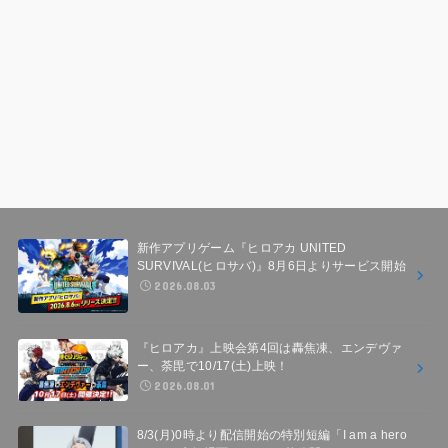
新作アプリゲーム『ヒロアカ UNITED
SURVIVAL(ヒロサバ)』8月6日よりサービス開始
2026.08.03
『ヒロアカ』上映会第4回は轟焦凍、エンデヴァ
ー、荼毘で10/17(土)上映！
2026.08.01
8/3(月)0時より配信開始の特別短編「I am a hero