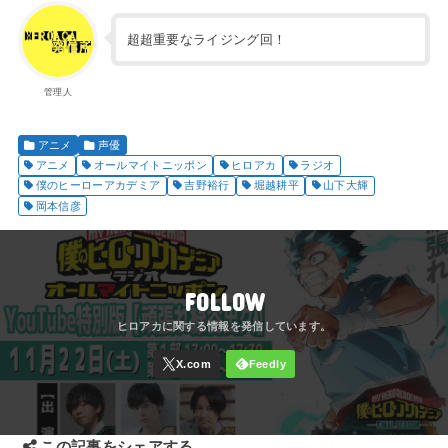
超超重要なライジング回！
管理人
アニメ
声優
アニメ
オールマイトニッポン
ヒロアカ
ラジオ
僕のヒーローアカデミア
吉野裕行
堀越耕平
山下大輝
岡本信彦
FOLLOW
この記事をシェアする