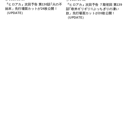
『ヒロアカ』次回予告 第130話｢火の不
『ヒロアカ』次回予告 ７期初回 第139
始末」先行場面カットが24枚公開！
話｢欧米ギリギリ!!ぶっちぎりの凄い
（UPDATE）
奴」先行場面カットが20枚公開！
（UPDATE）