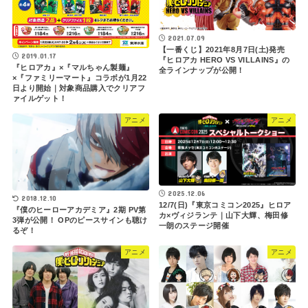
2021.07.09
【一番くじ】2021年8月7日(土)発売
2019.01.17
『ヒロアカ HERO VS VILLAINS』の
『ヒロアカ』×『マルちゃん製麺』
全ラインナップが公開！
×『ファミリーマート』コラボが1月22
日より開始｜対象商品購入でクリアフ
ァイルゲット！
アニメ
アニメ
2025.12.06
2018.12.10
12/7(日)『東京コミコン2025』ヒロア
『僕のヒーローアカデミア』2期 PV第
カ×ヴィジランテ｜山下大輝、梅田修
3弾が公開！ OPのピースサインも聴け
一朗のステージ開催
るぞ！
アニメ
アニメ