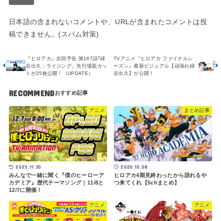
日本語の含まれないコメントや、URLが含まれたコメントは投
稿できません。(スパム対策)
『ヒロアカ』次回予告 第167話｢緑
TVアニメ『ヒロアカ ファイナルシ
谷出久：ライジング」先行場面カッ
ーズン』最新ビジュアル【頑張れ緑
トが25枚公開！（UPDATE）
谷出久】が公開！
RECOMMEND
アニメ
まとめ記事
2020.10.08
2025.11.30
ヒロアカ4期見終わったから語れるや
みんなで一緒に聞く『僕のヒーローア
つ来てくれ【5chまとめ】
カデミア』歴代テーマソング｜11/8と
12/7に開催！
アニメ
アニメ