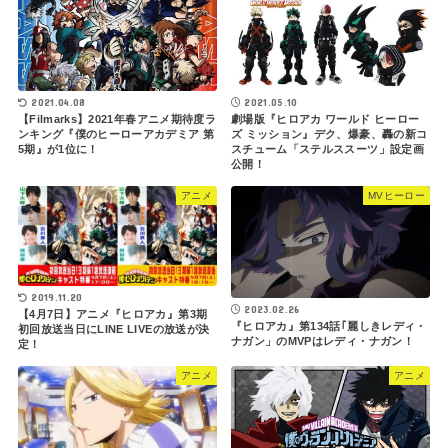
2021.04.08
2021.05.10
【Filmarks】2021年春アニメ期待度ラ
劇場版『ヒロアカ ワールド ヒーロー
ンキング『僕のヒーローアカデミア 第
ズ ミッション』デク、爆豪、轟の新コ
5期』が1位に！
スチューム「ステルススーツ」設定画
公開！
アニメ
MVヒーロー
2019.11.20
2023.02.26
【4月7日】アニメ『ヒロアカ』第3期
『ヒロアカ』第134話｢麗しきレディ・
初回放送当日にLINE LIVEの放送が決
ナガン」のMVPはレディ・ナガン！
定！
アニメ
アニメ