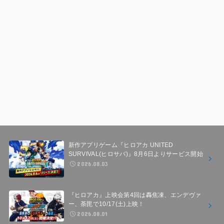
新作アプリゲーム『ヒロアカ UNITED
SURVIVAL(ヒロサバ)』8月6日よりサービス開始
2026.08.03
『ヒロアカ』上映会第4回は轟焦凍、エンデヴァ
ー、荼毘で10/17(土)上映！
2026.08.01