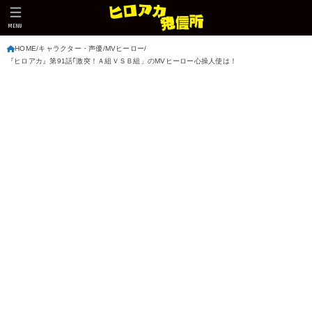
MENU
HOME
キャラクター・声優
MVヒーロー
『ヒロアカ』第91話｢激突！Ａ組ＶＳＢ組」のMVヒーロー心操人使は！