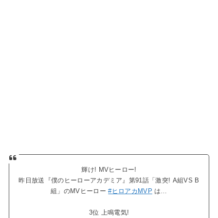
輝け! MVヒーロー!
昨日放送『僕のヒーローアカデミア』第91話「激突! A組VS B
組」のMVヒーロー
#ヒロアカMVP
は…
3位 上鳴電気!