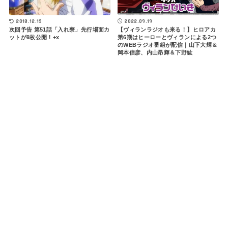
2018.12.15
2022.09.19
次回予告 第51話「入れ寮」先行場面カ
【ヴィランラジオも来る！】ヒロアカ
ットが9枚公開！+x
第6期はヒーローとヴィランによる2つ
のWEBラジオ番組が配信｜山下大輝＆
岡本信彦、内山昂輝＆下野紘