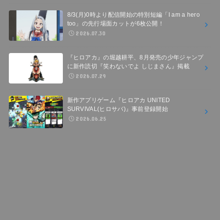
8/3(月)0時より配信開始の特別短編「I am a hero
too」の先行場面カットが6枚公開！
2026.07.30
『ヒロアカ』の堀越耕平、8月発売の少年ジャンプ
に新作読切『笑わないでよ しじまさん』掲載
2026.07.29
新作アプリゲーム『ヒロアカ UNITED
SURVIVAL(ヒロサバ)』事前登録開始
2026.06.25