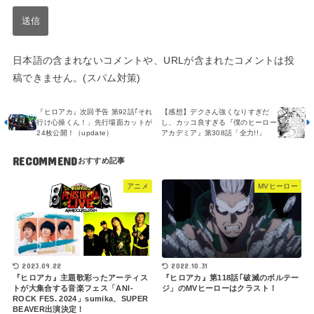
日本語の含まれないコメントや、URLが含まれたコメントは投
稿できません。(スパム対策)
『ヒロアカ』次回予告 第92話｢それ
【感想】デクさん強くなりすぎだ
行け心操くん！」先行場面カットが
し、カッコ良すぎる『僕のヒーロー
24枚公開！（update）
アカデミア』第308話「全力!!」
RECOMMEND
アニメ
MVヒーロー
2023.09.22
2022.10.31
『ヒロアカ』主題歌彩ったアーティス
『ヒロアカ』第118話｢破滅のボルテー
トが大集合する音楽フェス「ANI-
ジ」のMVヒーローはクラスト！
ROCK FES. 2024」sumika、SUPER
BEAVER出演決定！