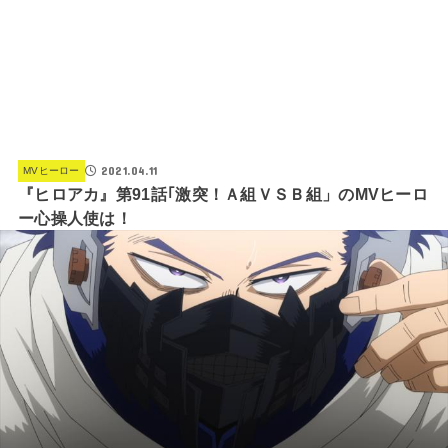
2021.04.11
MVヒーロー
『ヒロアカ』第91話｢激突！Ａ組ＶＳＢ組」のMVヒーロ
ー心操人使は！