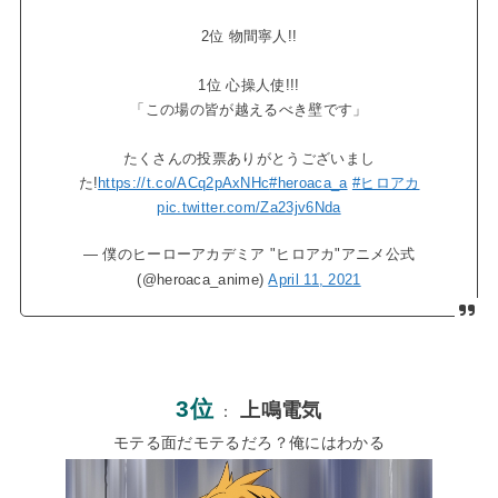
2位 物間寧人!!
1位 心操人使!!!
「この場の皆が越えるべき壁です」
たくさんの投票ありがとうございまし
た!
https://t.co/ACq2pAxNHc
#heroaca_a
#ヒロアカ
pic.twitter.com/Za23jv6Nda
— 僕のヒーローアカデミア "ヒロアカ"アニメ公式
(@heroaca_anime)
April 11, 2021
3位
上鳴電気
：
モテる面だモテるだろ？俺にはわかる