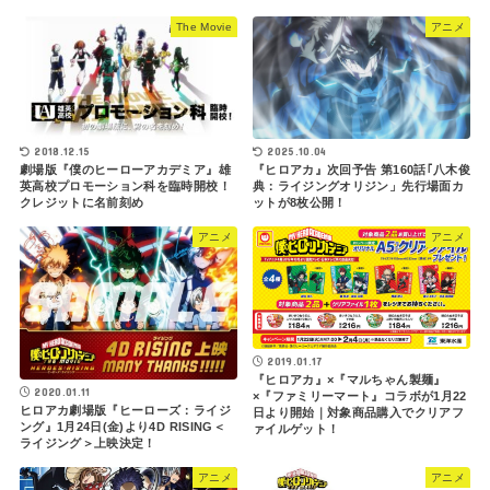
The Movie
アニメ
2025.10.04
2018.12.15
『ヒロアカ』次回予告 第160話｢八木俊
劇場版『僕のヒーローアカデミア』雄
典：ライジングオリジン」先行場面カ
英高校プロモーション科を臨時開校！
ットが8枚公開！
クレジットに名前刻め
アニメ
アニメ
2019.01.17
『ヒロアカ』×『マルちゃん製麺』
2020.01.11
×『ファミリーマート』コラボが1月22
ヒロアカ劇場版『ヒーローズ：ライジ
日より開始｜対象商品購入でクリアフ
ング』1月24日(金)より4D RISING＜
ァイルゲット！
ライジング＞上映決定！
アニメ
アニメ