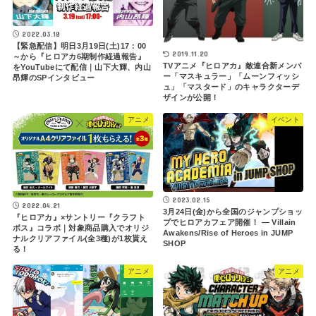
2022.03.18
【緊急配信】明日3月19日(土)17：00
2019.11.20
～から『ヒロアカ6期制作経過報告』
TVアニメ『ヒロアカ』敵連合新メンバ
をYouTubeにて配信｜山下大輝、内山
ー「マスキュラー」「ムーンフィッシ
昂輝のSPインタビュー
ュ」「マスタード」のキャラクターデ
ザインが公開！
アニメ
イベント
2023.02.15
2022.04.21
3月24日(金)から全国のジャンプショッ
『ヒロアカ』×サントリー『クラフト
プでヒロアカフェア開催！ ― Villain
ボス』コラボ｜対象商品購入でオリジ
Awakens/Rise of Heroes in JUMP
ナルクリアファイル(全3種)が1枚貰え
SHOP
る！
アニメ
アニメ