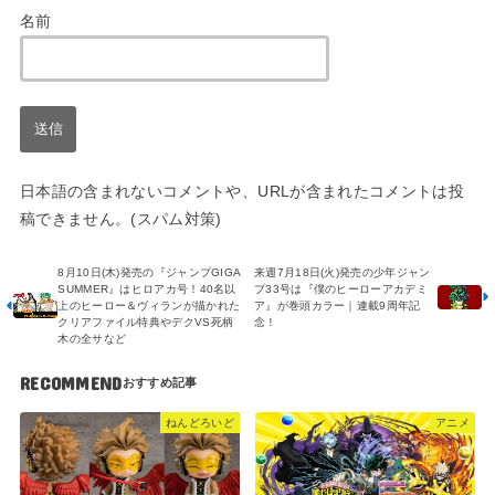
名前
日本語の含まれないコメントや、URLが含まれたコメントは投
稿できません。(スパム対策)
8月10日(木)発売の『ジャンプGIGA
来週7月18日(火)発売の少年ジャン
SUMMER』はヒロアカ号！40名以
プ33号は『僕のヒーローアカデミ
上のヒーロー＆ヴィランが描かれた
ア』が巻頭カラー｜連載9周年記
クリアファイル特典やデクVS死柄
念！
木の全サなど
RECOMMEND
ねんどろいど
アニメ