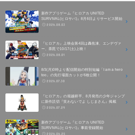
新作アプリゲーム『ヒロアカ UNITED
SURVIVAL(ヒロサバ)』8月6日よりサービス開始
2026.08.03
『ヒロアカ』上映会第4回は轟焦凍、エンデヴァ
ー、荼毘で10/17(土)上映！
2026.08.01
8/3(月)0時より配信開始の特別短編「I am a hero
too」の先行場面カットが6枚公開！
2026.07.30
『ヒロアカ』の堀越耕平、8月発売の少年ジャンプ
に新作読切『笑わないでよ しじまさん』掲載
2026.07.29
新作アプリゲーム『ヒロアカ UNITED
SURVIVAL(ヒロサバ)』事前登録開始
2026.06.25