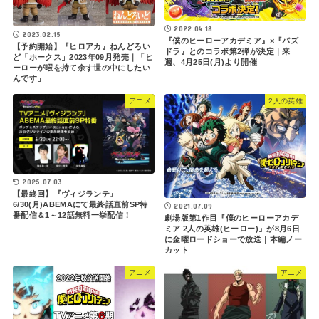
2022.04.18
2023.02.15
『僕のヒーローアカデミア』×『パズ
【予約開始】『ヒロアカ』ねんどろい
ドラ』とのコラボ第2弾が決定｜来
ど「ホークス」2023年09月発売｜「ヒ
週、4月25日(月)より開催
ーローが暇を持て余す世の中にしたい
んです」
アニメ
2人の英雄
2025.07.03
【最終回】『ヴィジランテ』
6/30(月)ABEMAにて最終話直前SP特
2021.07.09
番配信＆1～12話無料一挙配信！
劇場版第1作目『僕のヒーローアカデ
ミア 2人の英雄(ヒーロー)』が8月6日
に金曜ロードショーで放送｜本編ノー
カット
アニメ
アニメ