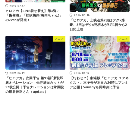
2019.07.17
ヒロアカ【LINE着せ替え】第3弾に
2026.05.16
「轟焦凍」「蛙吹梅雨(梅雨ちゃん)」
の2ver.が発売！
『ヒロアカ』上映会第2回はデク×爆
豪、3回はデク×死柄木が8月1日から2
日間上映
アニメ
アニメ
2021.04.23
2024.06.17
『ヒロアカ』次回予告 第93話｢新技即
【匂わせ？】劇場版『ヒロアカ ユアネ
興オペレーション」先行場面カットが
クスト』本予告が本日の24時にプレミ
27枚公開｜予告ナレーションは常闇役
ア公開｜Vaundyも同時刻に予告
の細谷佳正さん（update）