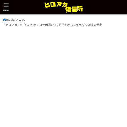
MENU
HOME
アニメ
『ヒロアカ』×『ちいかわ』コラボ再び！8月下旬からコラボグッズ販売予定