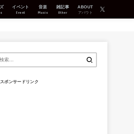
ズ
イベント
音楽
雑記事
ABOUT
ds
Event
Music
Other
アバウト
検
索:
スポンサードリンク