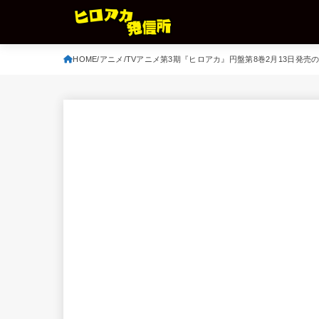
HOME
アニメ
TVアニメ第3期『ヒロアカ』円盤第8巻2月13日発売