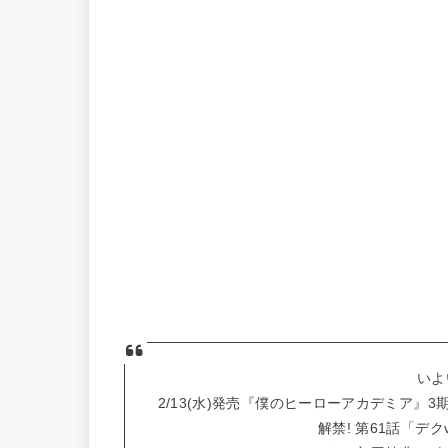
いよ
2/13(水)発売『僕のヒーローアカデミア』3期
解禁! 第61話「デ