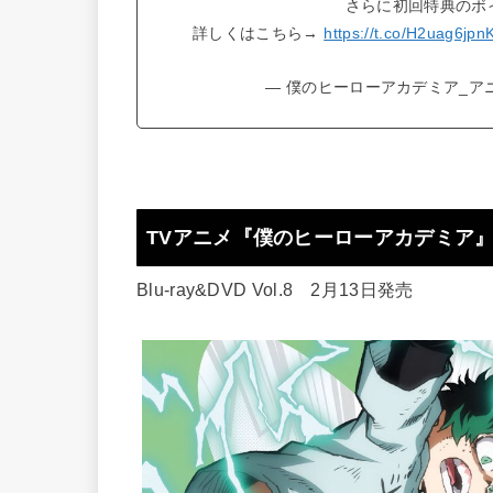
さらに初回特典のボ
詳しくはこちら→
https://t.co/H2uag6jpn
— 僕のヒーローアカデミア_アニメ公
TVアニメ『僕のヒーローアカデミア』3
Blu-ray&DVD Vol.8 2月13日発売