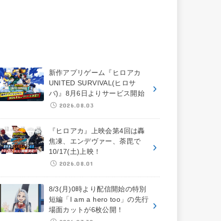
新作アプリゲーム『ヒロアカ
UNITED SURVIVAL(ヒロサ
バ)』8月6日よりサービス開始
2026.08.03
『ヒロアカ』上映会第4回は轟
焦凍、エンデヴァー、荼毘で
10/17(土)上映！
2026.08.01
8/3(月)0時より配信開始の特別
短編「I am a hero too」の先行
場面カットが6枚公開！