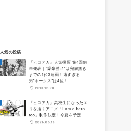
人気の投稿
『ヒロアカ』人気投票 第4回結
果発表｜”爆豪勝己”は完膚無き
までの1位3連覇！速すぎる
男”ホークス”は4位！
2018.12.20
『ヒロアカ』高校生になったエ
リを描くアニメ「I am a hero
too」制作決定！今夏を予定
2026.05.16