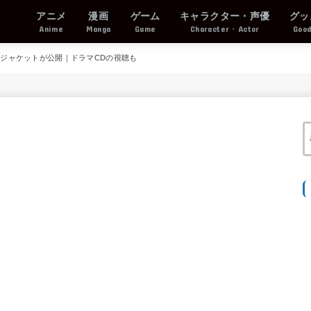
アニメ
漫画
ゲーム
キャラクター・声優
グッ
Anime
Manga
Game
Character・Actor
Goo
のジャケットが公開｜ドラマCDの視聴も