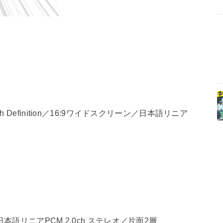
 Definition／16:9ワイドスクリーン／日本語リニア
本語リニアPCM 2.0ch ステレオ／片面2層