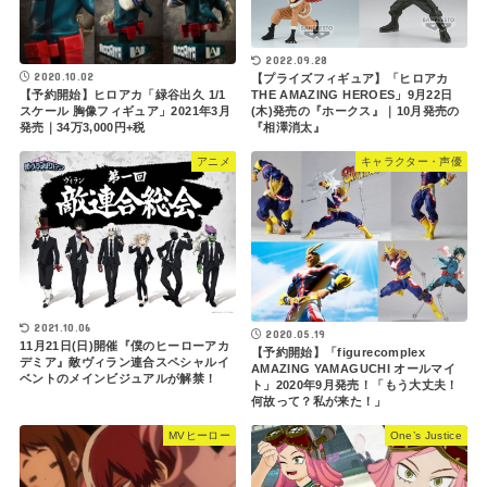
2022.09.28
2020.10.02
【プライズフィギュア】「ヒロアカ
【予約開始】ヒロアカ「緑谷出久 1/1
THE AMAZING HEROES」9月22日
スケール 胸像フィギュア」2021年3月
(木)発売の『ホークス』｜10月発売の
発売｜34万3,000円+税
『相澤消太』
アニメ
キャラクター・声優
2021.10.06
2020.05.19
11月21日(日)開催『僕のヒーローアカ
【予約開始】「figurecomplex
デミア』敵ヴィラン連合スペシャルイ
AMAZING YAMAGUCHI オールマイ
ベントのメインビジュアルが解禁！
ト」2020年9月発売！「もう大丈夫！
何故って？私が来た！」
MVヒーロー
One’s Justice