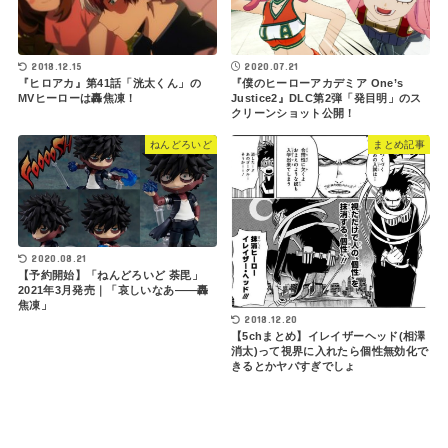
2018.12.15
2020.07.21
『ヒロアカ』第41話「洸太くん」の
『僕のヒーローアカデミア One’s
MVヒーローは轟焦凍！
Justice2』DLC第2弾「発目明」のス
クリーンショット公開！
ねんどろいど
まとめ記事
2020.08.21
【予約開始】「ねんどろいど 荼毘」
2021年3月発売｜「哀しいなあ――轟
焦凍」
2018.12.20
【5chまとめ】イレイザーヘッド(相澤
消太)って視界に入れたら個性無効化で
きるとかヤバすぎでしょ