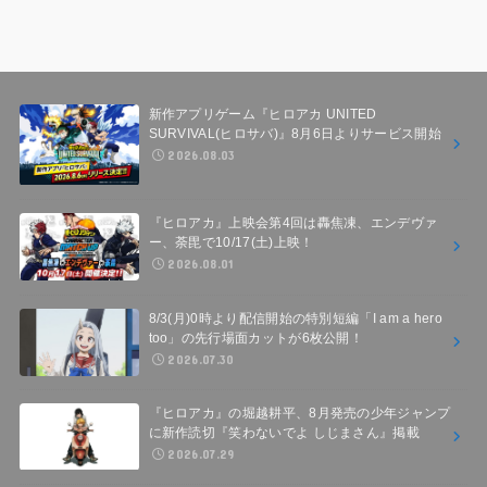
新作アプリゲーム『ヒロアカ UNITED
SURVIVAL(ヒロサバ)』8月6日よりサービス開始
2026.08.03
『ヒロアカ』上映会第4回は轟焦凍、エンデヴァ
ー、荼毘で10/17(土)上映！
2026.08.01
8/3(月)0時より配信開始の特別短編「I am a hero
too」の先行場面カットが6枚公開！
2026.07.30
『ヒロアカ』の堀越耕平、8月発売の少年ジャンプ
に新作読切『笑わないでよ しじまさん』掲載
2026.07.29