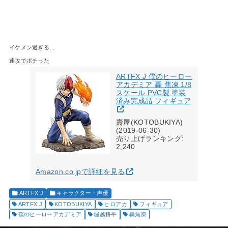
イケメン過ぎる…
速攻でポチった
ARTFX J 僕のヒーロー
アカデミア 轟 焦凍 1/8
スケール PVC製 塗装
済み完成品 フィギュア
壽屋(KOTOBUKIYA)
(2019-06-30)
売り上げランキング:
2,240
Amazon.co.jpで詳細を見る
ARTFX J
キャラクター・声優
ARTFX J
KOTOBUKIYA
ヒロアカ
フィギュア
僕のヒーローアカデミア
堀越耕平
轟焦凍