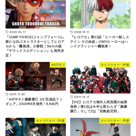
2020.04.17
2018.12.11
『JUMP FORCE(ジャンプフォース)』
『ヒロアカ』第31話「ヒーロー殺しス
新たなDLCキャラクターとしてヒロア
テイン その余波」のMVヒーローはハ
カから「轟焦凍」が参戦｜Switch版
ンドクラッシャー轟焦凍！
『デラックスエディション』も発売決
定！
ARTFX J
キャラクター・声優
2019.11.20
2019.12.17
「ARTFX J 爆豪勝己 1/8 完成品フィ
【VIZ】ヒロアカ海外人気投票の結果
ギュア」2019年8月発売！9,936円
発表｜第1位は今年も変わらず「爆豪
勝己」そして2は「切島鋭児郎」
キャラクター・声優
キャラクター・声優