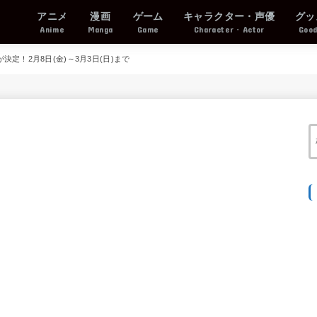
アニメ
漫画
ゲーム
キャラクター・声優
グッ
Anime
Manga
Game
Character・Actor
Goo
定！2月8日(金)～3月3日(日)まで