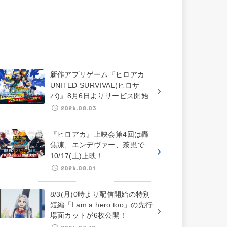
新作アプリゲーム『ヒロアカ
UNITED SURVIVAL(ヒロサ
バ)』8月6日よりサービス開始
2026.08.03
『ヒロアカ』上映会第4回は轟
焦凍、エンデヴァー、荼毘で
10/17(土)上映！
2026.08.01
8/3(月)0時より配信開始の特別
短編「I am a hero too」の先行
場面カットが6枚公開！