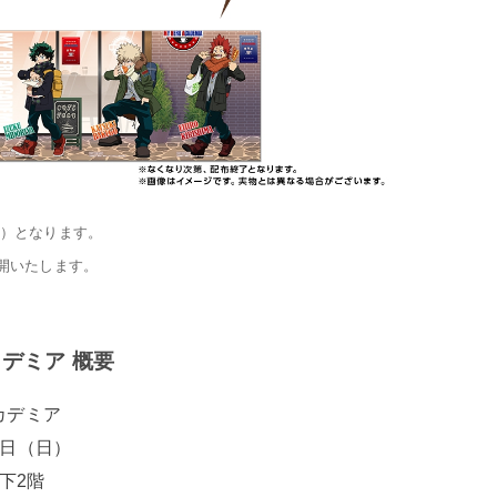
）となります。
開いたします。
デミア 概要
カデミア
3日（日）
下2階