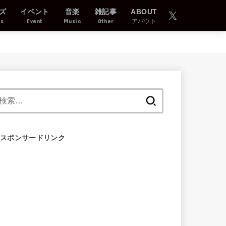
ズ
イベント
音楽
雑記事
ABOUT
ds
Event
Music
Other
アバウト
検
索:
スポンサードリンク