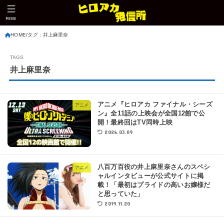
MENU
HOME
タグ : 井上麻里奈
井上麻里奈
アニメ『ヒロアカ ファイナル・シーズ
アニメ
ン』全11話の上映会が全国12館で公
開！最終回はTV同時上映
2026.03.09
八百万百役の井上麻里奈さんのスペシ
アニメ
ャルインタビューが公式サイトに掲
載！「最初はプライドの高いお嬢様だ
と思っていた」
2019.11.20