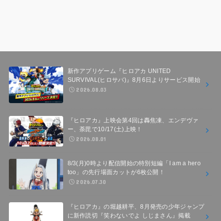
新作アプリゲーム『ヒロアカ UNITED
SURVIVAL(ヒロサバ)』8月6日よりサービス開始
2026.08.03
『ヒロアカ』上映会第4回は轟焦凍、エンデヴァ
ー、荼毘で10/17(土)上映！
2026.08.01
8/3(月)0時より配信開始の特別短編「I am a hero
too」の先行場面カットが6枚公開！
2026.07.30
『ヒロアカ』の堀越耕平、8月発売の少年ジャンプ
に新作読切『笑わないでよ しじまさん』掲載