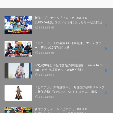
新作アプリゲーム『ヒロアカ UNITED
SURVIVAL(ヒロサバ)』8月6日よりサービス開始
2026.08.03
『ヒロアカ』上映会第4回は轟焦凍、エンデヴァ
ー、荼毘で10/17(土)上映！
2026.08.01
8/3(月)0時より配信開始の特別短編「I am a hero
too」の先行場面カットが6枚公開！
2026.07.30
『ヒロアカ』の堀越耕平、8月発売の少年ジャンプ
に新作読切『笑わないでよ しじまさん』掲載
2026.07.29
新作アプリゲーム『ヒロアカ UNITED