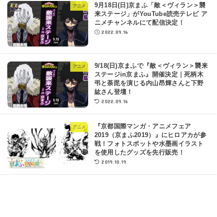
9月18日(日)京まふ「敵＜ヴィラン＞襲
アニメ
来ステージ」がYouTube読売テレビ ア
ニメチャンネルにて配信決定！
2022.09.16
9/18(日)京まふで『敵＜ヴィラン＞襲来
アニメ
ステージin京まふ』開催決定｜死柄木
弔と荼毘を演じる内山昂輝さんと下野
紘さん登壇！
2022.09.16
『京都国際マンガ・アニメフェア
アニメ
2019（京まふ2019）』にヒロアカが参
戦！フォトスポットや水墨画イラスト
を使用したグッズを先行販売！
2019.10.19