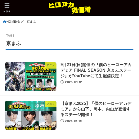
MENU
HOME
タグ : 京まふ
京まふ
9月21日(日)開催の『僕のヒーローアカ
アニメ
デミア FINAL SEASON 京まふステー
ジ』がYouTubeにて生配信決定！
2025.09.12
【京まふ2025】『僕のヒーローアカデ
アニメ
ミア』から山下、岡本、内山が登壇す
るステージ開催！
2025.07.18