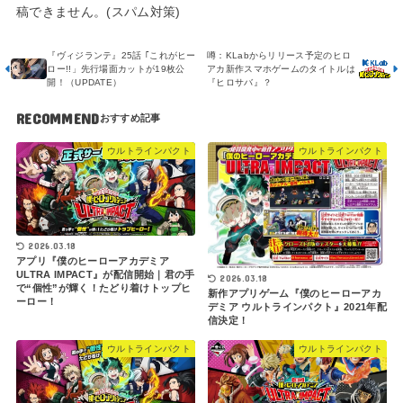
稿できません。(スパム対策)
『ヴィジランテ』25話 ｢これがヒー
噂：KLabからリリース予定のヒロ
ロー!!」先行場面カットが19枚公
アカ新作スマホゲームのタイトルは
開！（UPDATE）
『ヒロサバ』？
RECOMMEND
ウルトラインパクト
ウルトラインパクト
2026.03.18
アプリ『僕のヒーローアカデミア
ULTRA IMPACT』が配信開始｜君の手
2026.03.18
で“個性”が輝く！たどり着けトップヒ
新作アプリゲーム『僕のヒーローアカ
ーロー！
デミア ウルトラインパクト』2021年配
信決定！
ウルトラインパクト
ウルトラインパクト