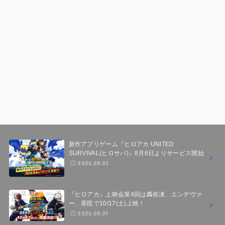
新作アプリゲーム『ヒロアカ UNITED
SURVIVAL(ヒロサバ)』8月6日よりサービス開始
2026.08.03
『ヒロアカ』上映会第4回は轟焦凍、エンデヴァ
ー、荼毘で10/17(土)上映！
2026.08.01