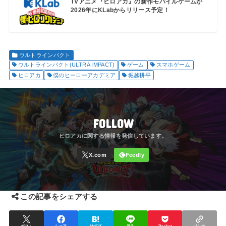
TVアニメ『ヒロアカ』の新作モバイルゲームが
2026年にKLabからリリース予定！
ウルトラインパクト
ウルトラインパクト(ULTRA IMPACT)
ゲーム
スマホゲーム
ヒロアカ
僕のヒーローアカデミア
堀越耕平
FOLLOW
この記事をシェアする