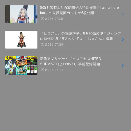
8/3(月)0時より配信開始の特別短編「I am a hero
too」の先行場面カットが6枚公開！
2026.07.30
『ヒロアカ』の堀越耕平、8月発売の少年ジャンプ
に新作読切『笑わないでよ しじまさん』掲載
2026.07.29
新作アプリゲーム『ヒロアカ UNITED
SURVIVAL(ヒロサバ)』事前登録開始
2026.06.25