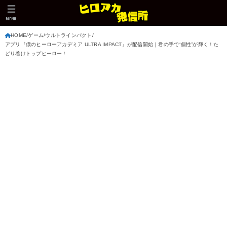
MENU
HOME
ゲーム
ウルトラインパクト
アプリ『僕のヒーローアカデミア ULTRA IMPACT』が配信開始｜君の手で“個性”が輝く！た
どり着けトップヒーロー！