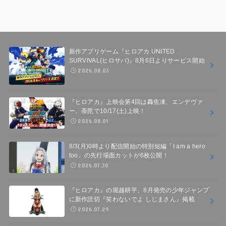
新作アプリゲーム『ヒロアカ UNITED
SURVIVAL(ヒロサバ)』8月6日よりサービス開始
2026.08.03
『ヒロアカ』上映会第4回は轟焦凍、エンデヴァ
ー、荼毘で10/17(土)上映！
2026.08.01
8/3(月)0時より配信開始の特別短編「I am a hero
too」の先行場面カットが6枚公開！
2026.07.30
『ヒロアカ』の堀越耕平、8月発売の少年ジャンプ
に新作読切『笑わないでよ しじまさん』掲載
2026.07.29