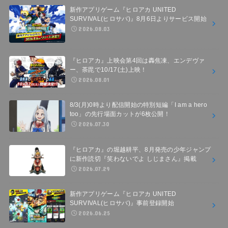
新作アプリゲーム『ヒロアカ UNITED
SURVIVAL(ヒロサバ)』8月6日よりサービス開始
2026.08.03
『ヒロアカ』上映会第4回は轟焦凍、エンデヴァ
ー、荼毘で10/17(土)上映！
2026.08.01
8/3(月)0時より配信開始の特別短編「I am a hero
too」の先行場面カットが6枚公開！
2026.07.30
『ヒロアカ』の堀越耕平、8月発売の少年ジャンプ
に新作読切『笑わないでよ しじまさん』掲載
2026.07.29
新作アプリゲーム『ヒロアカ UNITED
SURVIVAL(ヒロサバ)』事前登録開始
2026.06.25