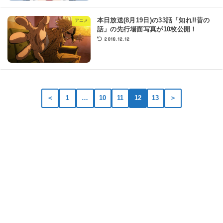
本日放送(8月19日)の33話「知れ!!昔の
アニメ
話」の先行場面写真が10枚公開！
2018.12.12
＜
1
…
10
11
12
13
＞