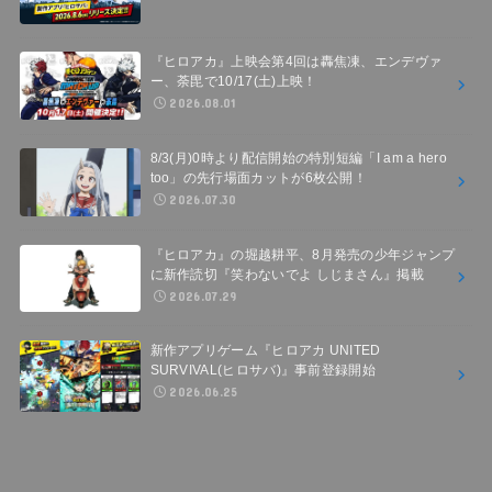
『ヒロアカ』上映会第4回は轟焦凍、エンデヴァ
ー、荼毘で10/17(土)上映！
2026.08.01
8/3(月)0時より配信開始の特別短編「I am a hero
too」の先行場面カットが6枚公開！
2026.07.30
『ヒロアカ』の堀越耕平、8月発売の少年ジャンプ
に新作読切『笑わないでよ しじまさん』掲載
2026.07.29
新作アプリゲーム『ヒロアカ UNITED
SURVIVAL(ヒロサバ)』事前登録開始
2026.06.25