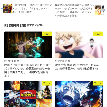
【新刊情報】『僕のヒーローアカデ
爆豪勝己役の岡本信彦さんのスペシ
ミア 16巻』、『すまっしゅ!! 5
ャルインタビューVol.2が公式サイ
巻』11月2日発売！
トに掲載！「爆豪勝己：オリジン」
への意気込みを語る
RECOMMEND
アニメ
アニメ
2019.12.14
2018.12.15
映画『ヒロアカ THE MOVIE ヒーロー
次回予告 第61話｢デクvsかっちゃん
ズ：ライジング』公開直前PVが2本公
2」先行場面カットが14枚公開！+x
開｜公開まであと一週間PVを刮目せ
よ！
アニメ
アニメ