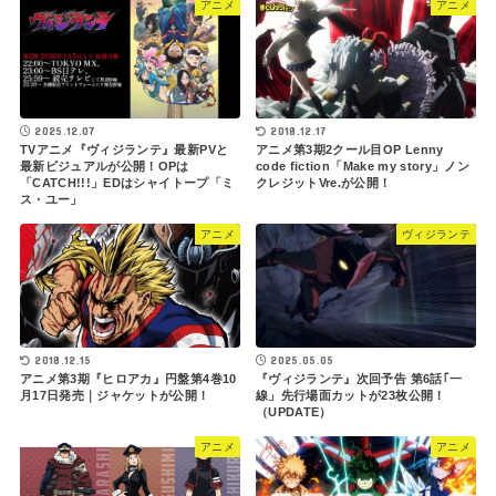
アニメ
アニメ
2018.12.17
2025.12.07
アニメ第3期2クール目OP Lenny
TVアニメ『ヴィジランテ』最新PVと
code fiction「Make my story」ノン
最新ビジュアルが公開！OPは
クレジットVre.が公開！
「CATCH!!!」EDはシャイトープ「ミ
ス・ユー」
アニメ
ヴィジランテ
2018.12.15
2025.05.05
アニメ第3期『ヒロアカ』円盤第4巻10
『ヴィジランテ』次回予告 第6話｢一
月17日発売｜ジャケットが公開！
線」先行場面カットが23枚公開！
（UPDATE）
アニメ
アニメ