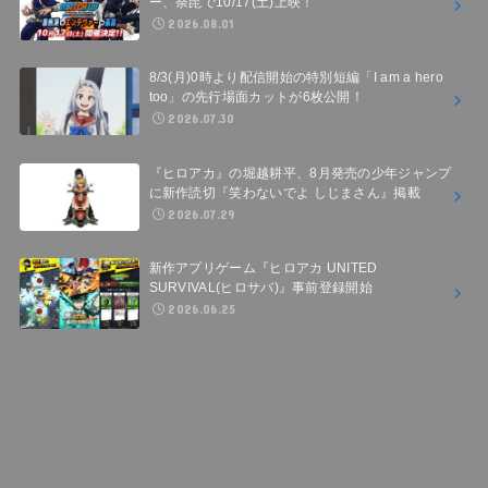
ー、荼毘で10/17(土)上映！
2026.08.01
8/3(月)0時より配信開始の特別短編「I am a hero
too」の先行場面カットが6枚公開！
2026.07.30
『ヒロアカ』の堀越耕平、8月発売の少年ジャンプ
に新作読切『笑わないでよ しじまさん』掲載
2026.07.29
新作アプリゲーム『ヒロアカ UNITED
SURVIVAL(ヒロサバ)』事前登録開始
2026.06.25