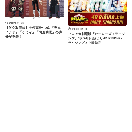
2019.11.20
【仮免取得編】士傑高校生3名「夜嵐
2020.01.11
イナサ」「ケミィ」「肉倉精児」の声
ヒロアカ劇場版『ヒーローズ：ライジ
優が発表！
ング』1月24日(金)より4D RISING＜
ライジング＞上映決定！