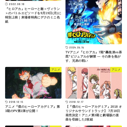
2022.08.18
『ヒロアカ』ヒーローと敵＜ヴィラン
＞のバトルエピソードを9月19日(月)に
特別上映｜来場者特典にデクのミニ色
紙
2024.06.16
TVアニメ『ヒロアカ』7期”轟焦凍vs荼
毘”ビジュアルが解禁 ― その身を焦が
す、兄弟の戦い
アニメ
アニメ
2018.12.17
2018.12.15
【『僕のヒーローアカデミア』2018 オ
アニメ『僕のヒーローアカデミア』第
リジナルサウンドトラック】 7月18日
3期のPV第1弾が公開！
発売決定！アニメ第3期と劇場版の楽
曲を収録した2枚組