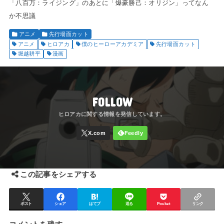
「八百万：ライジング」のあとに「爆豪勝己：オリジン」ってなん
か不思議
アニメ
先行場面カット
アニメ
ヒロアカ
僕のヒーローアカデミア
先行場面カット
堀越耕平
漫画
FOLLOW
この記事をシェアする
ポスト
シェア
はてブ
送る
Pocket
リンク