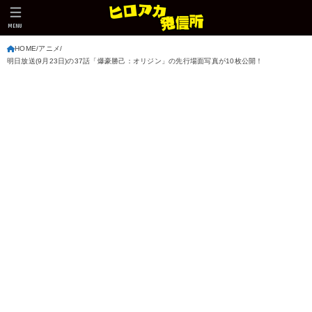
MENU
HOME
アニメ
明日放送(9月23日)の37話「爆豪勝己：オリジン」の先行場面写真が10枚公開！