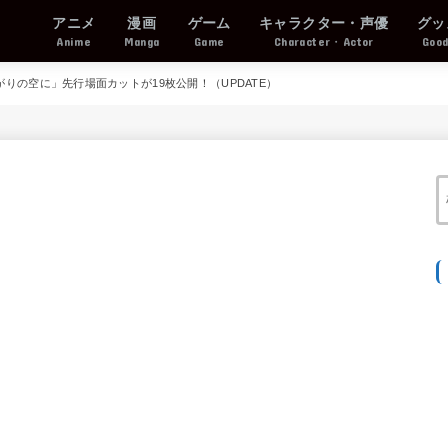
アニメ
漫画
ゲーム
キャラクター・声優
グッ
Anime
Manga
Game
Character・Actor
Goo
がりの空に」先行場面カットが19枚公開！（UPDATE）