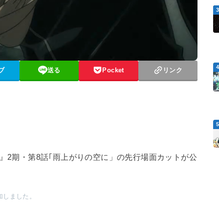
ブ
送る
Pocket
リンク
ンテ』2期・第8話｢雨上がりの空に」の先行場面カットが公
枚追加しました。