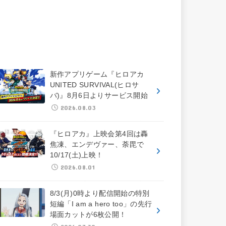
新作アプリゲーム『ヒロアカ
UNITED SURVIVAL(ヒロサ
バ)』8月6日よりサービス開始
2026.08.03
『ヒロアカ』上映会第4回は轟
焦凍、エンデヴァー、荼毘で
10/17(土)上映！
2026.08.01
8/3(月)0時より配信開始の特別
短編「I am a hero too」の先行
場面カットが6枚公開！