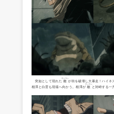
ヴィラン
突如として現れた
敵
が街を破壊し大暴走！ハイネ
ヴィラン
相澤と白雲も現場へ向かう。相澤が
敵
と対峙する一