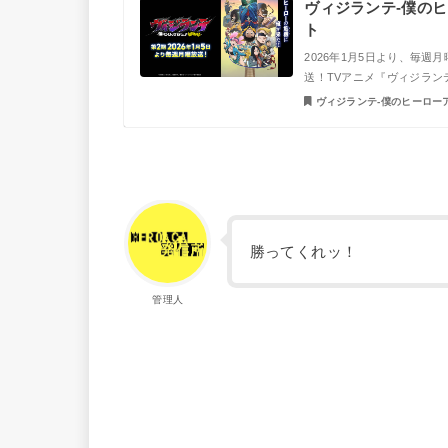
ヴィジランテ-僕のヒ
ト
2026年1月5日より、毎週月曜
送！TVアニメ『ヴィジランテ
ヴィジランテ-僕のヒーローア
勝ってくれッ！
管理人