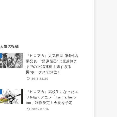
人気の投稿
『ヒロアカ』人気投票 第4回結
果発表｜”爆豪勝己”は完膚無き
までの1位3連覇！速すぎる
男”ホークス”は4位！
2018.12.20
『ヒロアカ』高校生になったエ
リを描くアニメ「I am a hero
too」制作決定！今夏を予定
2026.05.16