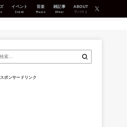
ズ
イベント
音楽
雑記事
ABOUT
ds
Event
Music
Other
アバウト
検
索:
スポンサードリンク