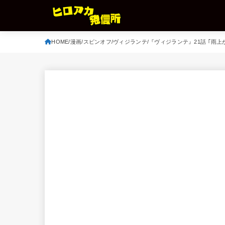
HOME
漫画
スピンオフ
ヴィジランテ
『ヴィジランテ』21話 ｢雨上