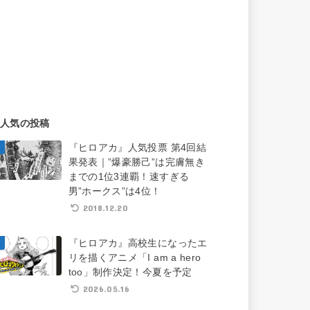
人気の投稿
『ヒロアカ』人気投票 第4回結
果発表｜”爆豪勝己”は完膚無き
までの1位3連覇！速すぎる
男”ホークス”は4位！
2018.12.20
『ヒロアカ』高校生になったエ
リを描くアニメ「I am a hero
too」制作決定！今夏を予定
2026.05.16