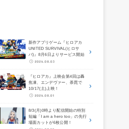
新作アプリゲーム『ヒロアカ
UNITED SURVIVAL(ヒロサ
バ)』8月6日よりサービス開始
2026.08.03
『ヒロアカ』上映会第4回は轟
焦凍、エンデヴァー、荼毘で
10/17(土)上映！
2026.08.01
8/3(月)0時より配信開始の特別
短編「I am a hero too」の先行
場面カットが6枚公開！