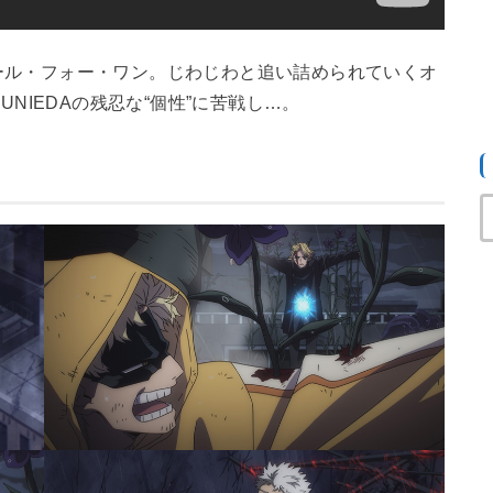
ル・フォー・ワン。じわじわと追い詰められていくオ
UNIEDAの残忍な“個性”に苦戦し…。