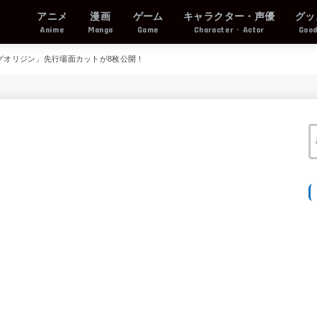
アニメ
漫画
ゲーム
キャラクター・声優
グッ
Anime
Manga
Game
Character・Actor
Goo
ングオリジン」先行場面カットが8枚公開！