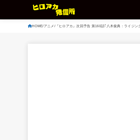
HOME
アニメ
『ヒロアカ』次回予告 第160話｢八木俊典：ライジ