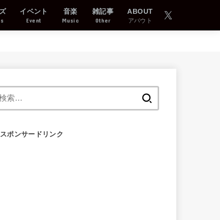
ズ
イベント
音楽
雑記事
ABOUT
ds
Event
Music
Other
アバウト
検
索:
スポンサードリンク