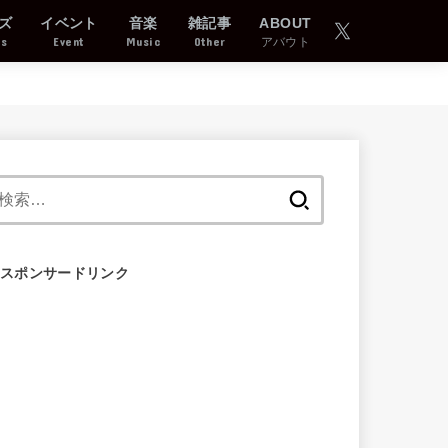
ズ
イベント
音楽
雑記事
ABOUT
ds
Event
Music
Other
アバウト
検
索:
スポンサードリンク