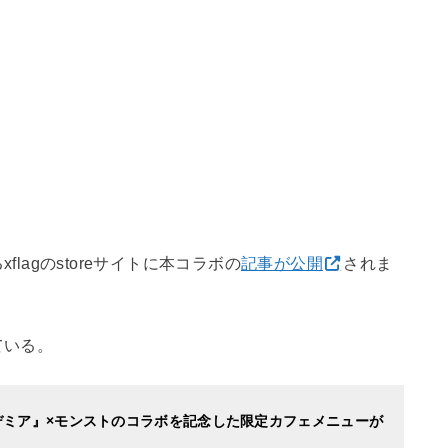
lagのstoreサイトに本コラボの
記事が公開
されま
ている。
カデミア』×モンストのコラボを記念した限定カフェメニューが