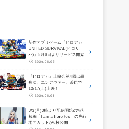
新作アプリゲーム『ヒロアカ
UNITED SURVIVAL(ヒロサ
バ)』8月6日よりサービス開始
2026.08.03
『ヒロアカ』上映会第4回は轟
焦凍、エンデヴァー、荼毘で
10/17(土)上映！
2026.08.01
8/3(月)0時より配信開始の特別
短編「I am a hero too」の先行
場面カットが6枚公開！