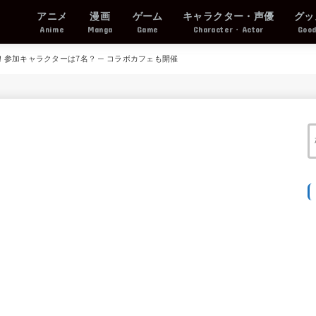
アニメ
漫画
ゲーム
キャラクター・声優
グッ
Anime
Manga
Game
Character・Actor
Goo
参加キャラクターは7名？ ─ コラボカフェも開催