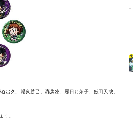
緑谷出久、爆豪勝己、轟焦凍、麗日お茶子、飯田天哉、
ょう。