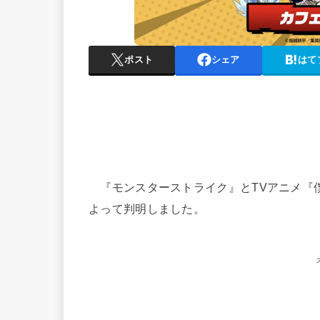
ポスト
シェア
はて
『モンスターストライク』とTVアニメ『
よって判明しました。