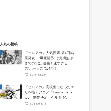
人気の投稿
『ヒロアカ』人気投票 第4回結
果発表｜”爆豪勝己”は完膚無き
までの1位3連覇！速すぎる
男”ホークス”は4位！
2018.12.20
『ヒロアカ』高校生になったエ
リを描くアニメ「I am a hero
too」制作決定！今夏を予定
2026.05.16