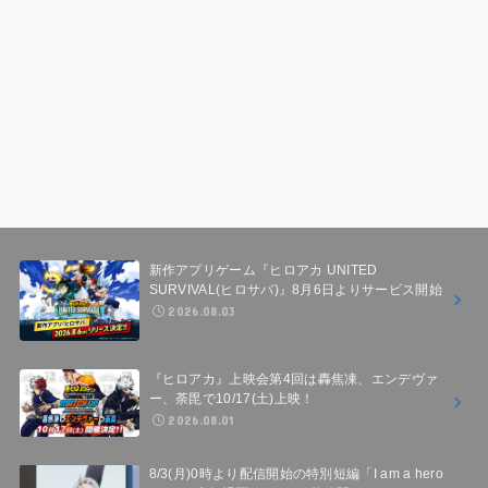
新作アプリゲーム『ヒロアカ UNITED
SURVIVAL(ヒロサバ)』8月6日よりサービス開始
2026.08.03
『ヒロアカ』上映会第4回は轟焦凍、エンデヴァ
ー、荼毘で10/17(土)上映！
2026.08.01
8/3(月)0時より配信開始の特別短編「I am a hero