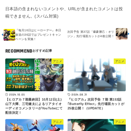
日本語の含まれないコメントや、URLが含まれたコメントは投
稿できません。(スパム対策)
『毎月16日はヒーローデー』本日
次回予告 第37話「爆豪勝己：オリ
放送の36話ではプレゼントキャン
ジン」先行場面カットが4枚公開！
ペーンを実施！
RECOMMEND
アニメ
アニメ
2024.10.05
2024.08.31
【ヒロアカ７期最終回】10月12日(土)
『ヒロアカ』次回予告 ７期 第153話
山下大輝、三宅健太によるリアタイオ
｢Butterfly Effect」先行場面カットが
ーディオコメンタリーがYouTubeにて
25枚公開！（UPDATE）
配信決定！
アニメ
アニメ