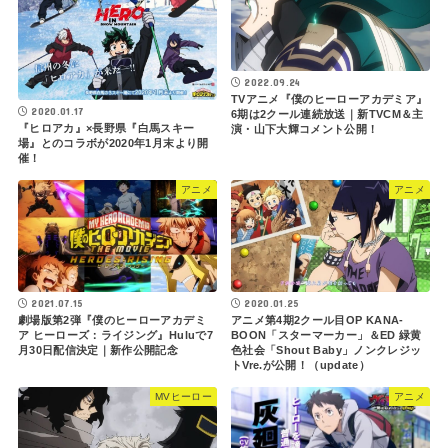
2022.09.24
TVアニメ『僕のヒーローアカデミア』
2020.01.17
6期は2クール連続放送｜新TVCM＆主
『ヒロアカ』×長野県『白馬スキー
演・山下大輝コメント公開！
場』とのコラボが2020年1月末より開
催！
アニメ
アニメ
2021.07.15
2020.01.25
劇場版第2弾『僕のヒーローアカデミ
アニメ第4期2クール目OP KANA-
ア ヒーローズ：ライジング』Huluで7
BOON「スターマーカー」＆ED 緑黄
月30日配信決定｜新作公開記念
色社会「Shout Baby」ノンクレジッ
トVre.が公開！（update）
MVヒーロー
アニメ