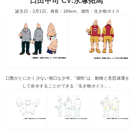
口田甲司 CV:永塚拓馬
誕生日：2月1日、身長：186cm、個性：生き物ボイス
口数がとにかく少ない無口な少年。”個性”は、動物と意思疎通を
して命令することができる「生き物ボイス」。