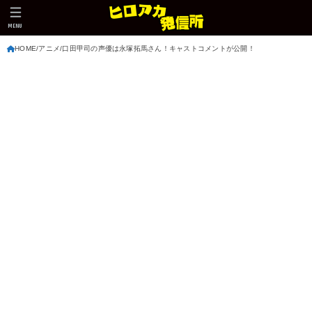
MENU
HOME
アニメ
口田甲司の声優は永塚拓馬さん！キャストコメントが公開！