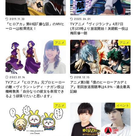
2019.11.30
2025.04.01
『ヒロアカ』第69話｢嫌な話」のMVヒ
TVアニメ『ヴィジランテ』4月7日
ーローは相澤消太！
(月)23時より放送開始！灰廻航一役は
梅田修一朗
アニメ
アニメ
2023.01.14
2018.12.15
TVアニメ『ヒロアカ』元プロヒーロー
アニメ第3期『僕のヒーローアカデミ
の敵＜ヴィラン＞レディ・ナガン役は
ア』初回放送視聴率は4.9% ─過去最高
種崎敦美「自分なりの彼女を表現でき
記録
るよう頑張りたいと思います」
アニメ
イベント