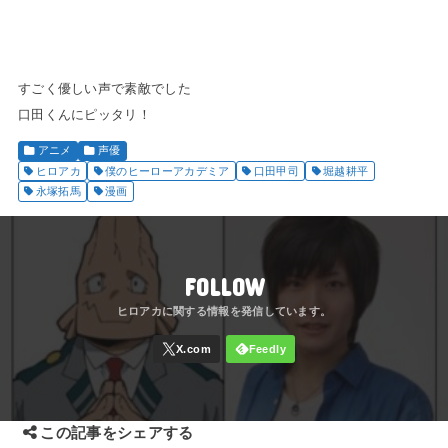
すごく優しい声で素敵でした
口田くんにピッタリ！
アニメ
声優
ヒロアカ
僕のヒーローアカデミア
口田甲司
堀越耕平
永塚拓馬
漫画
FOLLOW
この記事をシェアする