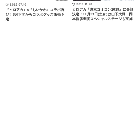
2019.11.20
2023.07.10
ヒロアカ『東京コミコン2019』に参戦
『ヒロアカ』×『ちいかわ』コラボ再
決定！11月23日(土)には山下大輝・岡
び！8月下旬からコラボグッズ販売予
本信彦出演スペシャルステージも実施
定