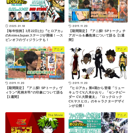
2025.01.18
2019.11.20
【毎年恒例】3月22日(土)『ヒロアカ』
【期間限定】『アニ探! SPトーク』チ
のAnimeJapanステージが開催！―ス
アガール＆轟焦凍について語る【1週
ピンオフのヴィジランテも！
間】
アニメ
アニメ
2019.11.20
2019.11.20
『ヒロアカ』第4期から登場「リュー
【期間限定】『アニ探! SPトーク』ヴ
キュウ CV.八木かおり」「センチピー
ィラン”死柄木弔”の印象について語る
ダー CV.大隈健太」「ロックロック
【1週間】
CV.ヤスヒロ」のキャラクターデザイ
ンが公開！
The Movie
アニメ