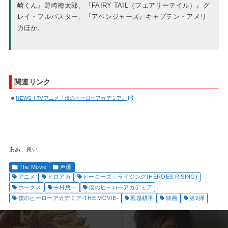
崎くん』野崎梅太郎、『FAIRY TAIL（フェアリーテイル）』グ
レイ・フルバスター、『アベンジャーズ』キャプテン・アメリ
カほか。
関連リンク
NEWS | TVアニメ『僕のヒーローアカデミア』
ああ、良い
The Movie
声優
アニメ
ヒロアカ
ヒーローズ：ライジング(HEROES:RISING)
ホークス
中村悠一
僕のヒーローアカデミア
僕のヒーローアカデミア-THE MOVIE-
堀越耕平
映画
第2弾