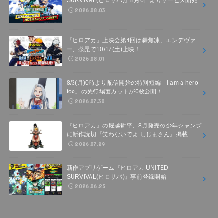
SURVIVAL(ヒロサバ)』8月6日よりサービス開始
2026.08.03
『ヒロアカ』上映会第4回は轟焦凍、エンデヴァ
ー、荼毘で10/17(土)上映！
2026.08.01
8/3(月)0時より配信開始の特別短編「I am a hero
too」の先行場面カットが6枚公開！
2026.07.30
『ヒロアカ』の堀越耕平、8月発売の少年ジャンプ
に新作読切『笑わないでよ しじまさん』掲載
2026.07.29
新作アプリゲーム『ヒロアカ UNITED
SURVIVAL(ヒロサバ)』事前登録開始
2026.06.25