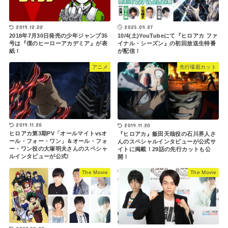
2019.12.02
2025.09.27
2018年7月30日発売の少年ジャンプ35
10/4(土)YouTubeにて『ヒロアカ ファ
号は『僕のヒーローアカデミア』が表
イナル・シーズン』の初回放送生特番
紙！
が配信！
アニメ
先行場面カット
2019.11.20
2019.11.20
ヒロアカ第3期PV「オールマイトvsオ
『ヒロアカ』飯田天哉役の石川界人さ
ール・フォー・ワン」＆オール・フォ
んのスペシャルインタビューが公式サ
ー・ワン役の大塚明夫さんのスペシャ
イトに掲載！29話の先行カットも公
ルインタビューが公式!
開！
The Movie
The Movie