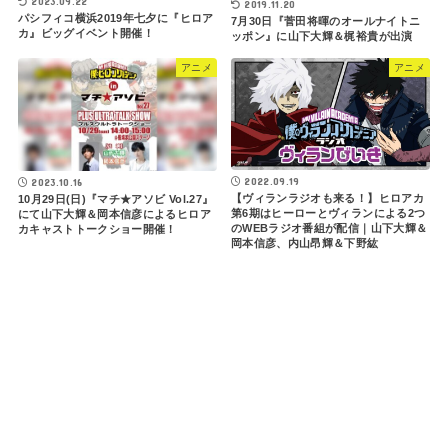
2023.09.22
2019.11.20
パシフィコ横浜2019年七夕に『ヒロア
7月30日『菅田将暉のオールナイトニ
カ』ビッグイベント開催！
ッポン』に山下大輝＆梶裕貴が出演
アニメ
アニメ
2022.09.19
2023.10.16
【ヴィランラジオも来る！】ヒロアカ
10月29日(日)『マチ★アソビ Vol.27』
第6期はヒーローとヴィランによる2つ
にて山下大輝＆岡本信彦によるヒロア
のWEBラジオ番組が配信｜山下大輝＆
カキャストトークショー開催！
岡本信彦、内山昂輝＆下野紘