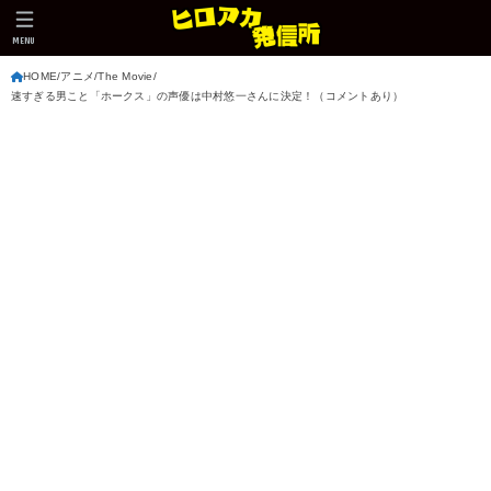
MENU
HOME
アニメ
The Movie
速すぎる男こと「ホークス」の声優は中村悠一さんに決定！（コメントあり）