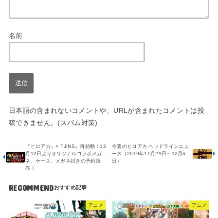
名前
日本語の含まれないコメントや、URLが含まれたコメントは投
稿できません。(スパム対策)
『ヒロアカ』×『JINS』再始動！12
今週のヒロアカ ヘッドラインニュ
月12日よりオリジナルコラボメガ
ース（2019年11月29日～12月6
ネ、ケース、メガネ拭きの予約販
日）
売！
RECOMMEND
アニメ
アニメ