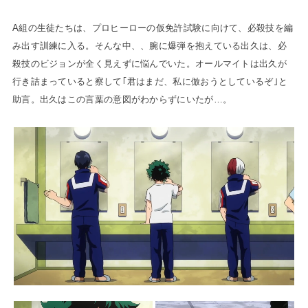
A組の生徒たちは、プロヒーローの仮免許試験に向けて、必殺技を編
み出す訓練に入る。そんな中、、腕に爆弾を抱えている出久は、必
殺技のビジョンが全く見えずに悩んでいた。オールマイトは出久が
行き詰まっていると察して｢君はまだ、私に倣おうとしているぞ｣と
助言。出久はこの言葉の意図がわからずにいたが…。