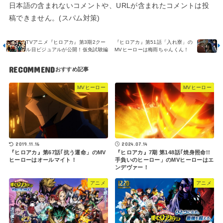
日本語の含まれないコメントや、URLが含まれたコメントは投
稿できません。(スパム対策)
TVアニメ『ヒロアカ』第3期2クー
『ヒロアカ』第51話「入れ寮」の
ル目ビジュアルが公開！仮免試験編
MVヒーローは梅雨ちゃんくん！
RECOMMEND
MVヒーロー
MVヒーロー
2019.11.16
2024.07.14
『ヒロアカ』第67話｢抗う運命」のMV
『ヒロアカ』7期 第148話｢焼身照命!!
ヒーローはオールマイト！
手負いのヒーロー」のMVヒーローはエ
ンデヴァー！
アニメ
アニメ