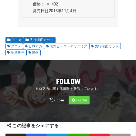
価格： ￥ 432
発売日は2016年11月4日
アニメ
先行場面カット
アニメ
ヒロアカ
僕のヒーローアカデミア
先行場面カット
堀越耕平
漫画
FOLLOW
この記事をシェアする