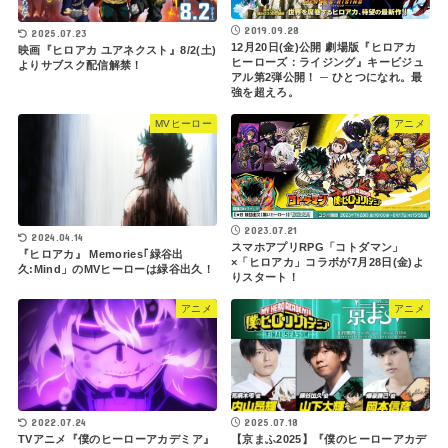
2019.09.28
2025.07.23
12月20日(金)公開 劇場版『ヒロアカ
映画『ヒロアカ ユアネクスト』8/2(土)
ヒーローズ：ライジング』キービジュ
よりサブスク配信解禁！
アル第2弾公開！ ─ ひとつになれ。最
強を超えろ。
MVヒーロー
アニメ
2023.07.21
2024.04.14
スマホアプリRPG「コトダマン」
『ヒロアカ』 Memories｢緑谷出
×「ヒロアカ」コラボが7月28日(金)よ
久:Mind」のMVヒーローは緑谷出久！
りスタート！
アニメ
アニメ
2022.07.24
2025.07.18
TVアニメ『僕のヒーローアカデミア』
【京まふ2025】『僕のヒーローアカデ