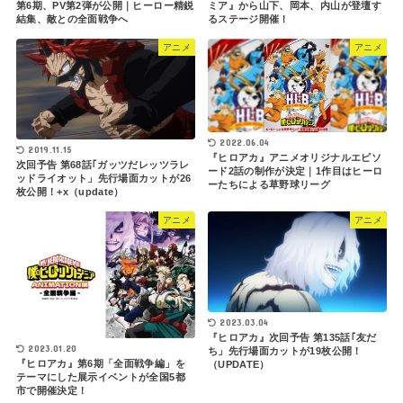
第6期、PV第2弾が公開｜ヒーロー精鋭
ミア』から山下、岡本、内山が登壇す
結集、敵との全面戦争へ
るステージ開催！
アニメ
アニメ
2022.06.04
2019.11.15
『ヒロアカ』アニメオリジナルエピソ
次回予告 第68話｢ガッツだレッツラレ
ード2話の制作が決定｜1作目はヒーロ
ッドライオット」先行場面カットが26
ーたちによる草野球リーグ
枚公開！+x（update）
アニメ
アニメ
2023.03.04
『ヒロアカ』次回予告 第135話｢友だ
2023.01.20
ち」先行場面カットが19枚公開！
『ヒロアカ』第6期「全面戦争編」を
（UPDATE）
テーマにした展示イベントが全国5都
市で開催決定！