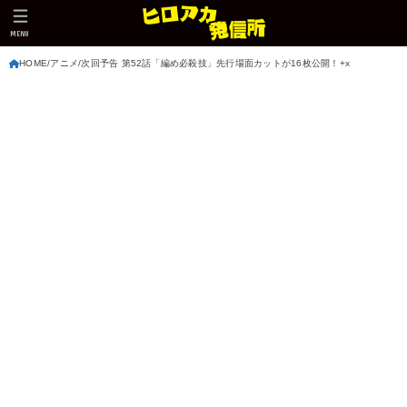
MENU
HOME
アニメ
次回予告 第52話「編め必殺技」先行場面カットが16枚公開！+x