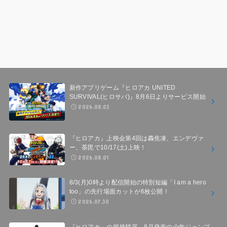
新作アプリゲーム『ヒロアカ UNITED
SURVIVAL(ヒロサバ)』8月6日よりサービス開始
2026.08.03
『ヒロアカ』上映会第4回は轟焦凍、エンデヴァ
ー、荼毘で10/17(土)上映！
2026.08.01
8/3(月)0時より配信開始の特別短編「I am a hero
too」の先行場面カットが6枚公開！
2026.07.30
『ヒロアカ』の堀越耕平、8月発売の少年ジャンプ