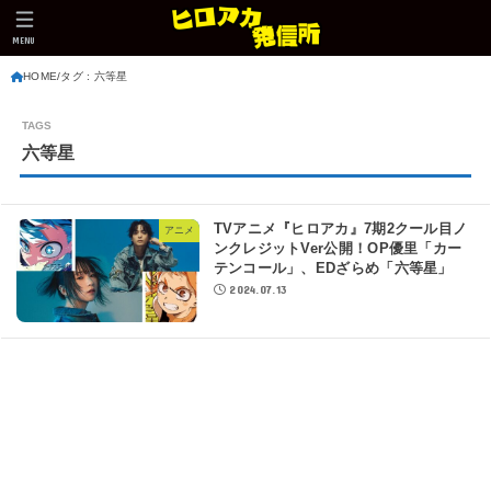
MENU
HOME
タグ : 六等星
六等星
TVアニメ『ヒロアカ』7期2クール目ノ
アニメ
ンクレジットVer公開！OP優里「カー
テンコール」、EDざらめ「六等星」
2024.07.13