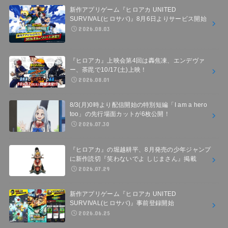
新作アプリゲーム『ヒロアカ UNITED
SURVIVAL(ヒロサバ)』8月6日よりサービス開始
2026.08.03
『ヒロアカ』上映会第4回は轟焦凍、エンデヴァ
ー、荼毘で10/17(土)上映！
2026.08.01
8/3(月)0時より配信開始の特別短編「I am a hero
too」の先行場面カットが6枚公開！
2026.07.30
『ヒロアカ』の堀越耕平、8月発売の少年ジャンプ
に新作読切『笑わないでよ しじまさん』掲載
2026.07.29
新作アプリゲーム『ヒロアカ UNITED
SURVIVAL(ヒロサバ)』事前登録開始
2026.06.25