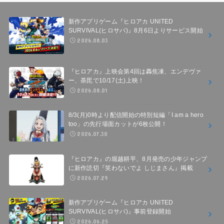
新作アプリゲーム『ヒロアカ UNITED
SURVIVAL(ヒロサバ)』8月6日よりサービス開始
2026.08.03
『ヒロアカ』上映会第4回は轟焦凍、エンデヴァ
ー、荼毘で10/17(土)上映！
2026.08.01
8/3(月)0時より配信開始の特別短編「I am a hero
too」の先行場面カットが6枚公開！
2026.07.30
『ヒロアカ』の堀越耕平、8月発売の少年ジャンプ
に新作読切『笑わないでよ しじまさん』掲載
2026.07.29
新作アプリゲーム『ヒロアカ UNITED
SURVIVAL(ヒロサバ)』事前登録開始
2026.06.25