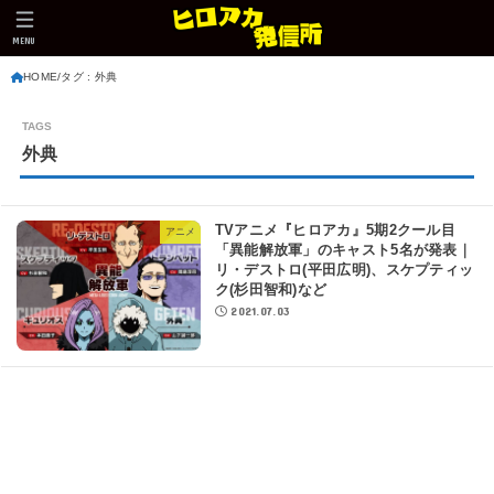
MENU
HOME
タグ : 外典
外典
TVアニメ『ヒロアカ』5期2クール目
アニメ
「異能解放軍」のキャスト5名が発表｜
リ・デストロ(平田広明)、スケプティッ
ク(杉田智和)など
2021.07.03