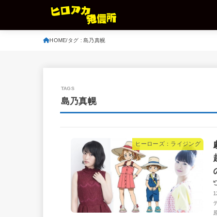
HOME
タグ : 島乃真幌
島乃真幌
ヒーローズ：ライジング