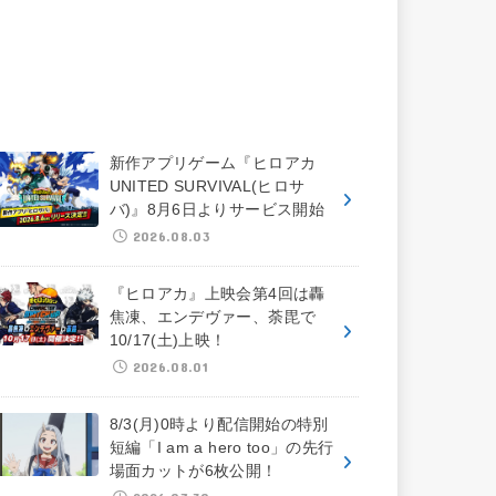
新作アプリゲーム『ヒロアカ
UNITED SURVIVAL(ヒロサ
バ)』8月6日よりサービス開始
2026.08.03
『ヒロアカ』上映会第4回は轟
焦凍、エンデヴァー、荼毘で
10/17(土)上映！
2026.08.01
8/3(月)0時より配信開始の特別
短編「I am a hero too」の先行
場面カットが6枚公開！