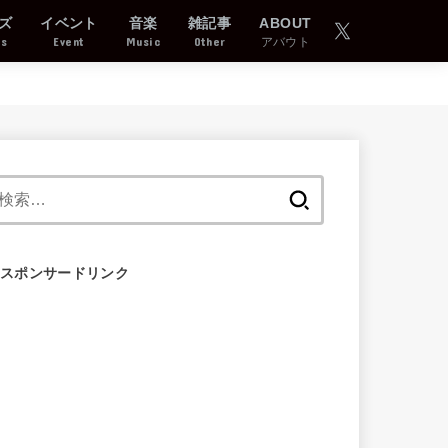
ズ
イベント
音楽
雑記事
ABOUT
ds
Event
Music
Other
アバウト
検
索:
スポンサードリンク