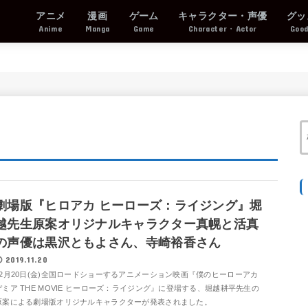
アニメ
漫画
ゲーム
キャラクター・声優
グッ
Anime
Manga
Game
Character・Actor
Goo
劇場版『ヒロアカ ヒーローズ：ライジング』堀
越先生原案オリジナルキャラクター真幌と活真
の声優は黒沢ともよさん、寺崎裕香さん
2019.11.20
12月20日(金)全国ロードショーするアニメーション映画『僕のヒーローアカ
デミア THE MOVIE ヒーローズ：ライジング』に登場する、堀越耕平先生の
原案による劇場版オリジナルキャラクターが発表されました。