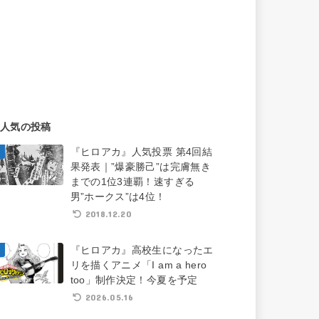
人気の投稿
『ヒロアカ』人気投票 第4回結
果発表｜”爆豪勝己”は完膚無き
までの1位3連覇！速すぎる
男”ホークス”は4位！
2018.12.20
『ヒロアカ』高校生になったエ
リを描くアニメ「I am a hero
too」制作決定！今夏を予定
2026.05.16