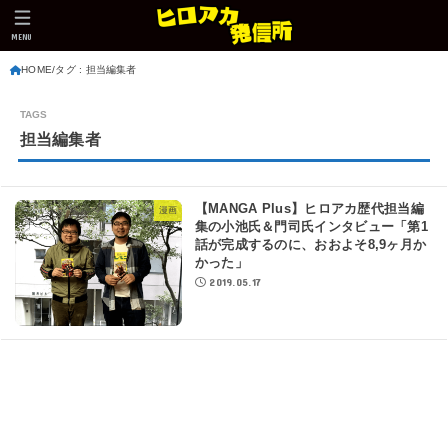
MENU
HOME
タグ : 担当編集者
担当編集者
【MANGA Plus】ヒロアカ歴代担当編
漫画
集の小池氏＆門司氏インタビュー「第1
話が完成するのに、おおよそ8,9ヶ月か
かった」
2019.05.17