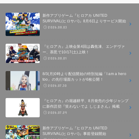
新作アプリゲーム『ヒロアカ UNITED
SURVIVAL(ヒロサバ)』8月6日よりサービス開始
2026.08.03
『ヒロアカ』上映会第4回は轟焦凍、エンデヴァ
ー、荼毘で10/17(土)上映！
2026.08.01
8/3(月)0時より配信開始の特別短編「I am a hero
too」の先行場面カットが6枚公開！
2026.07.30
『ヒロアカ』の堀越耕平、8月発売の少年ジャンプ
に新作読切『笑わないでよ しじまさん』掲載
2026.07.29
新作アプリゲーム『ヒロアカ UNITED
SURVIVAL(ヒロサバ)』事前登録開始