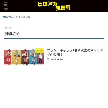
MENU
HOME
タグ : 拝真之介
拝真之介
プッシーキャッツ4名＆洸太のキャラデ
アニメ
ザが公開！
2019.11.20