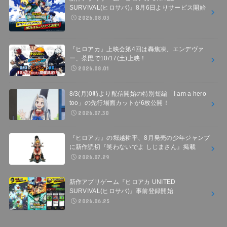
SURVIVAL(ヒロサバ)』8月6日よりサービス開始
2026.08.03
『ヒロアカ』上映会第4回は轟焦凍、エンデヴァ
ー、荼毘で10/17(土)上映！
2026.08.01
8/3(月)0時より配信開始の特別短編「I am a hero
too」の先行場面カットが6枚公開！
2026.07.30
『ヒロアカ』の堀越耕平、8月発売の少年ジャンプ
に新作読切『笑わないでよ しじまさん』掲載
2026.07.29
新作アプリゲーム『ヒロアカ UNITED
SURVIVAL(ヒロサバ)』事前登録開始
2026.06.25