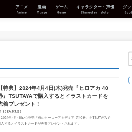
アニメ
漫画
ゲーム
キャラクター・声優
グッ
Anime
Manga
Game
Character・Actor
Goo
【特典】2024年4月4日(木)発売『ヒロアカ 40
巻』TSUTAYAで購入するとイラストカードを
先着プレゼント！
2024.03.28
2024年4月4日(木)発売『僕のヒーローアカデミア 第40巻』をTSUTAYAで
購入するとイラストカードが先着プレゼントされます。