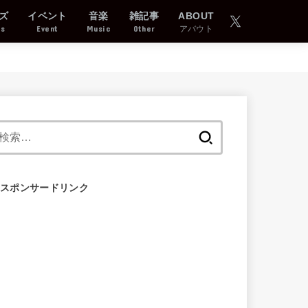
ズ
イベント
音楽
雑記事
ABOUT
ds
Event
Music
Other
アバウト
検
索:
スポンサードリンク