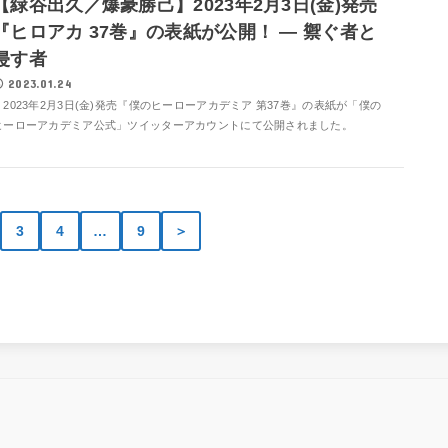
【緑谷出久／爆豪勝己】2023年2月3日(金)発売
『ヒロアカ 37巻』の表紙が公開！ ― 禦ぐ者と
侵す者
2023.01.24
2023年2月3日(金)発売『僕のヒーローアカデミア 第37巻』の表紙が「僕の
ヒーローアカデミア公式」ツイッターアカウントにて公開されました。
3
4
…
9
＞