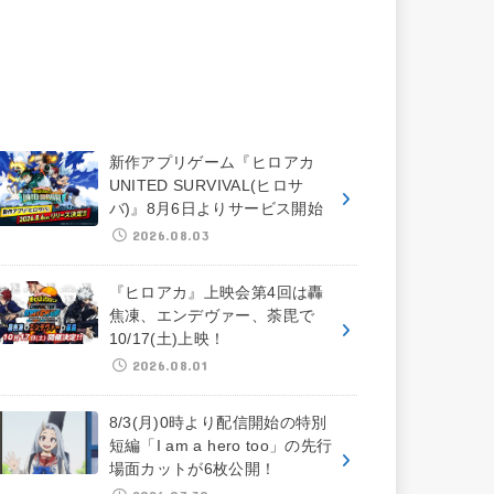
新作アプリゲーム『ヒロアカ
UNITED SURVIVAL(ヒロサ
バ)』8月6日よりサービス開始
2026.08.03
『ヒロアカ』上映会第4回は轟
焦凍、エンデヴァー、荼毘で
10/17(土)上映！
2026.08.01
8/3(月)0時より配信開始の特別
短編「I am a hero too」の先行
場面カットが6枚公開！