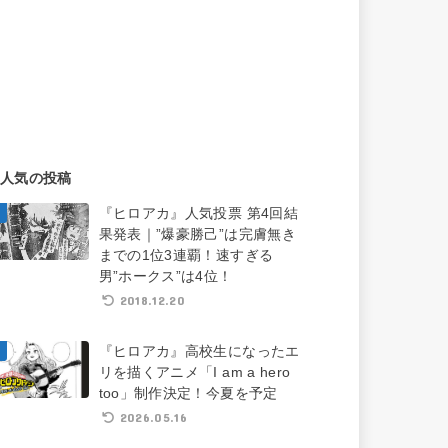
人気の投稿
『ヒロアカ』人気投票 第4回結
果発表｜”爆豪勝己”は完膚無き
までの1位3連覇！速すぎる
男”ホークス”は4位！
2018.12.20
『ヒロアカ』高校生になったエ
リを描くアニメ「I am a hero
too」制作決定！今夏を予定
2026.05.16