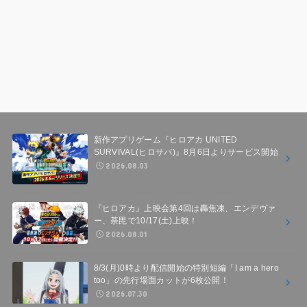
新作アプリゲーム『ヒロアカ UNITED
SURVIVAL(ヒロサバ)』8月6日よりサービス開始
2026.08.03
『ヒロアカ』上映会第4回は轟焦凍、エンデヴァ
ー、荼毘で10/17(土)上映！
2026.08.01
8/3(月)0時より配信開始の特別短編「I am a hero
too」の先行場面カットが6枚公開！
2026.07.30