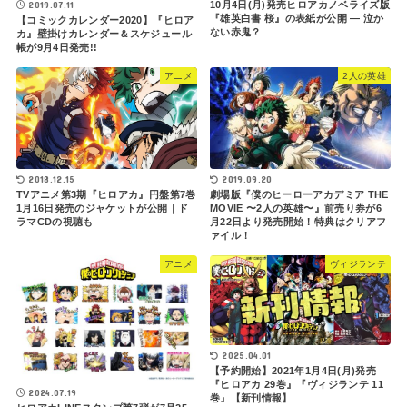
2019.07.11
10月4日(月)発売ヒロアカノベライズ版
『雄英白書 桜』の表紙が公開 ― 泣か
【コミックカレンダー2020】『ヒロア
ない赤鬼？
カ』壁掛けカレンダー＆スケジュール
帳が9月4日発売!!
アニメ
2人の英雄
2018.12.15
2019.09.20
TVアニメ第3期『ヒロアカ』円盤第7巻
劇場版『僕のヒーローアカデミア THE
1月16日発売のジャケットが公開｜ド
MOVIE 〜2人の英雄〜』前売り券が6
ラマCDの視聴も
月22日より発売開始！特典はクリアフ
ァイル！
アニメ
ヴィジランテ
2025.04.01
【予約開始】2021年1月4日(月)発売
『ヒロアカ 29巻』『ヴィジランテ 11
2024.07.19
巻』【新刊情報】