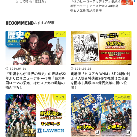
として時雨「誰我為」
『僕のヒーローアカデミア』表紙＆
巻頭カラー｜アニメ放送＆40巻発
売＆人気投票結果発表
RECOMMEND
グッズ
グッズ
2021.08.23
2024.04.26
劇場版『ヒロアカ WHM』8月28日(土)
『学習まんが 世界の歴史』の表紙が22
より入場者特典第2弾で複製ミニ色紙
年ぶりにリニューアル ― 3巻「巨大帝
を配布｜興収20.6億円突破に新PV公
国ローマの栄光」はヒロアカの堀越の
開！
描き下ろし
グッズ
2人の英雄