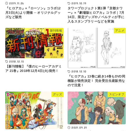
2019.11.26
2019.10.19
『ヒロアカ』×『ローソン』コラボ12
タワープロジェクト第1弾『京都タワ
月3日(火)より開催 ─ オリジナルグッ
ー』×『劇場版ヒロアカ』コラボ｜7月
ズなど販売
14日、限定グッズやノベルティが手に
入るスタンプラリーなどを実施
新刊情報
アニメ
2018.12.15
【新刊情報】『僕のヒーローアカデミ
ア 21巻』2018年12月4日(火)発売！
2018.12.10
『ヒロアカ』13巻に続き14巻もDVD同
梱版が発売決定！ 完全受注生産販売な
ので注意！
グッズ
スピンオフ
2021.09.21