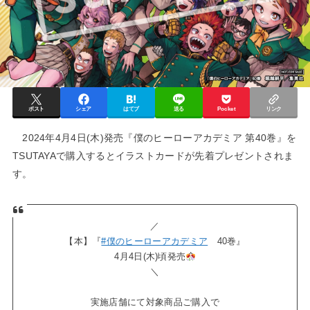
ポスト
シェア
はてブ
送る
Pocket
リンク
2024年4月4日(木)発売『僕のヒーローアカデミア 第40巻』を
TSUTAYAで購入するとイラストカードが先着プレゼントされま
す。
／
【本】『
#僕のヒーローアカデミア
40巻』
4月4日(木)頃発売
＼
実施店舗にて対象商品ご購入で