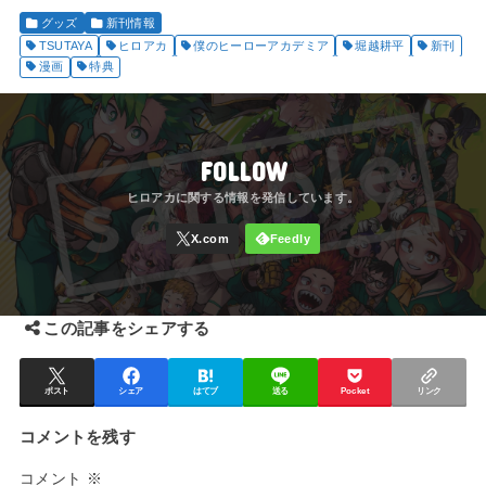
グッズ
新刊情報
TSUTAYA
ヒロアカ
僕のヒーローアカデミア
堀越耕平
新刊
漫画
特典
FOLLOW
この記事をシェアする
ポスト
シェア
はてブ
送る
Pocket
リンク
コメントを残す
コメント
※