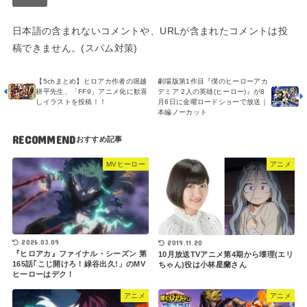
日本語の含まれないコメントや、URLが含まれたコメントは投
稿できません。(スパム対策)
【5chまとめ】ヒロアカ作者の堀越
劇場版第1作目『僕のヒーローアカ
耕平先生、「FF9」アニメ化に歓喜
デミア 2人の英雄(ヒーロー)』が8
しイラストを投稿！！
月6日に金曜ロードショーで放送｜
本編ノーカット
RECOMMEND
MVヒーロー
アニメ
2026.03.09
2019.11.20
『ヒロアカ』ファイナル・シーズン 第
10月放送TVアニメ第4期から壊理(エリ
165話｢こじ開けろ！緑谷出久!」のMV
ちゃん)役は小林星蘭さん
ヒーローはデク！
アニメ
アニメ