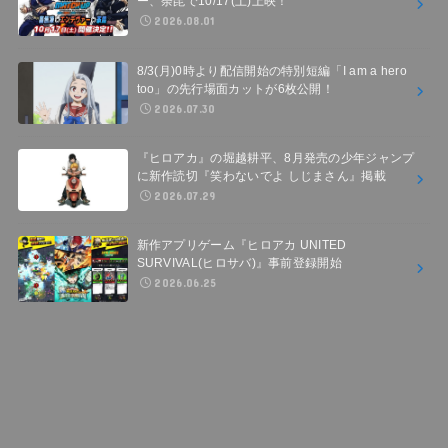
ー、荼毘で10/17(土)上映！
2026.08.01
8/3(月)0時より配信開始の特別短編「I am a hero
too」の先行場面カットが6枚公開！
2026.07.30
『ヒロアカ』の堀越耕平、8月発売の少年ジャンプ
に新作読切『笑わないでよ しじまさん』掲載
2026.07.29
新作アプリゲーム『ヒロアカ UNITED
SURVIVAL(ヒロサバ)』事前登録開始
2026.06.25