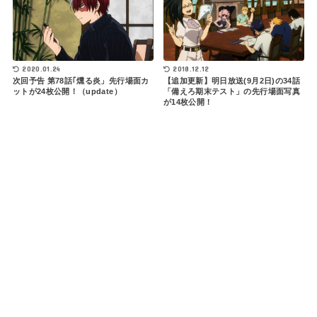
2020.01.24
2018.12.12
次回予告 第78話｢燻る炎」先行場面カ
【追加更新】明日放送(9月2日)の34話
ットが24枚公開！（update）
「備えろ期末テスト」の先行場面写真
が14枚公開！