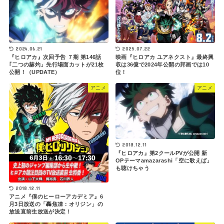
2024.06.21
2025.07.22
『ヒロアカ』次回予告 ７期 第146話
映画『ヒロアカ ユアネクスト』最終興
｢二つの赫灼」先行場面カットが21枚
収は36億で2024年公開の邦画では10
公開！（UPDATE）
位！
アニメ
アニメ
2018.12.11
『ヒロアカ』第2クールPVが公開 新
OPテーマamazarashi「空に歌えば」
も聴けちゃう
2018.12.11
アニメ『僕のヒーローアカデミア』6
月3日放送の「轟焦凍：オリジン」の
放送直前生放送が決定！