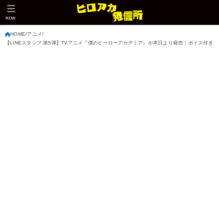
MENU
HOME
アニメ
【LINEスタンプ 第5弾】TVアニメ『僕のヒーローアカデミア』が本日より発売｜ボイス付き