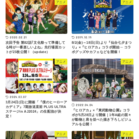
アニメ
アニメ
2020.02.21
2019.10.19
次回予告 第82話｢文化祭って準備して
8/2(金)～18日(日)より『仙台七夕まつ
る時が一番楽しいよね」先行場面カッ
り』×『ヒロアカ』コラボ開始 ─ コラ
トが23枚公開！（update）
ボグッズやカフェなどを開催！
アニメ
アニメ
2024.03.07
3月24日(日)に開催「『僕のヒーローア
2022.04.04
カデミア』7期放送直前 PLUS ULTRA
『ヒロアカ』×『東武動物公園』コラ
ステージin AJ2024」の生配信が決
ボが5月28日より開催｜1年A組の面々
定！
が動物と肩を並べた描き下ろしビジュ
アルを公開！
アニメ
アニメ