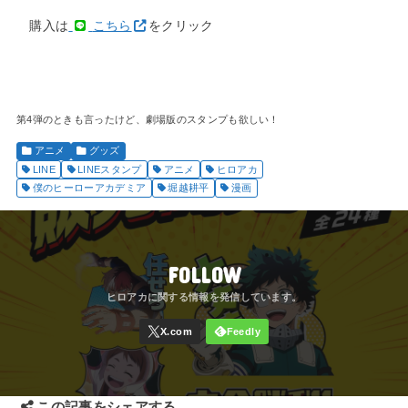
購入は
こちら
をクリック
第4弾のときも言ったけど、劇場版のスタンプも欲しい！
アニメ
グッズ
LINE
LINEスタンプ
アニメ
ヒロアカ
僕のヒーローアカデミア
堀越耕平
漫画
FOLLOW
この記事をシェアする