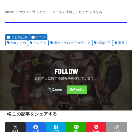
pixivのアカウント残ってたら、そっちで投稿してたんだろうなあ
まとめ記事
アニメ
5chまとめ
ヒロアカ
僕のヒーローアカデミア
堀越耕平
漫画
FOLLOW
この記事をシェアする
ポスト
シェア
はてブ
送る
Pocket
リンク