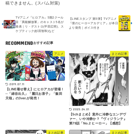
稿できません。(スパム対策)
TVアニメ『ヒロアカ』5期2クール
【LINEスタンプ 第5弾】TVアニメ
目「異能解放軍」のキャスト5名が
『僕のヒーローアカデミア』が本日
発表｜リ・デストロ(平田広明)、ス
より発売｜ボイス付き
ケプティック(杉田智和)など
RECOMMEND
アニメ
まとめ記事
2019.07.11
【LINE着せ替え】にヒロアカが登場！
─「緑谷出久」「麗日お茶子」「飯田
天哉」の3ver.が発売！
2025.04.01
【5chまとめ】意外に冷静なエンデヴ
ァー、いや冷静か？『ヴィジランテ』
第79話「No.2 ヒーロー」【感想】
まとめ記事
まとめ記事