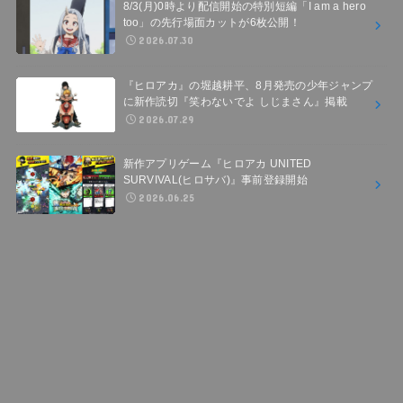
8/3(月)0時より配信開始の特別短編「I am a hero
too」の先行場面カットが6枚公開！
2026.07.30
『ヒロアカ』の堀越耕平、8月発売の少年ジャンプ
に新作読切『笑わないでよ しじまさん』掲載
2026.07.29
新作アプリゲーム『ヒロアカ UNITED
SURVIVAL(ヒロサバ)』事前登録開始
2026.06.25