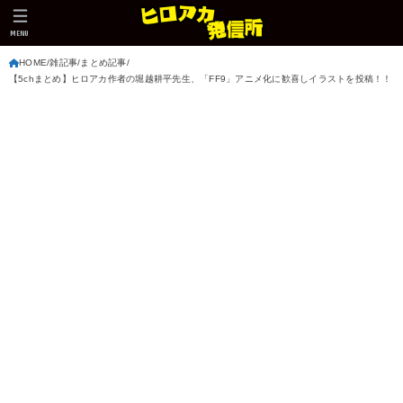
MENU
HOME
雑記事
まとめ記事
【5chまとめ】ヒロアカ作者の堀越耕平先生、「FF9」アニメ化に歓喜しイラストを投稿！！