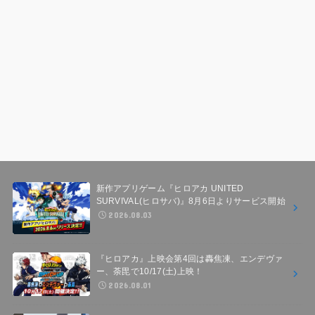
新作アプリゲーム『ヒロアカ UNITED
SURVIVAL(ヒロサバ)』8月6日よりサービス開始
2026.08.03
『ヒロアカ』上映会第4回は轟焦凍、エンデヴァ
ー、荼毘で10/17(土)上映！
2026.08.01