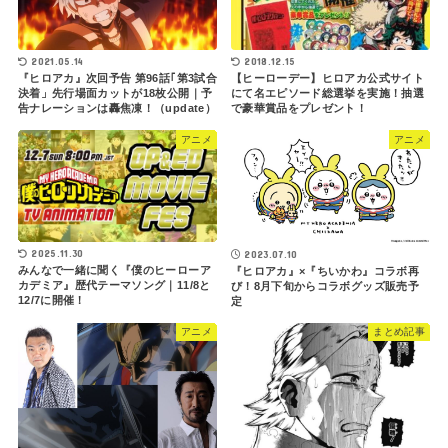
2021.05.14
2018.12.15
『ヒロアカ』次回予告 第96話｢第3試合
【ヒーローデー】ヒロアカ公式サイト
決着」先行場面カットが18枚公開｜予
にて名エピソード総選挙を実施！抽選
告ナレーションは轟焦凍！（update）
で豪華賞品をプレゼント！
アニメ
アニメ
2025.11.30
2023.07.10
みんなで一緒に聞く『僕のヒーローア
『ヒロアカ』×『ちいかわ』コラボ再
カデミア』歴代テーマソング｜11/8と
び！8月下旬からコラボグッズ販売予
12/7に開催！
定
アニメ
まとめ記事