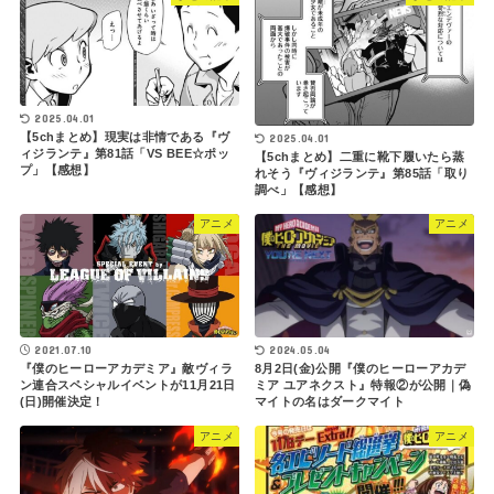
2025.04.01
【5chまとめ】現実は非情である『ヴ
2025.04.01
ィジランテ』第81話「VS BEE☆ポッ
【5chまとめ】二重に靴下履いたら蒸
プ」【感想】
れそう『ヴィジランテ』第85話「取り
調べ」【感想】
アニメ
アニメ
2021.07.10
2024.05.04
『僕のヒーローアカデミア』敵ヴィラ
8月2日(金)公開『僕のヒーローアカデ
ン連合スペシャルイベントが11月21日
ミア ユアネクスト』特報②が公開｜偽
(日)開催決定！
マイトの名はダークマイト
アニメ
アニメ