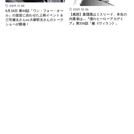
2019.11.20
2021.12.06
6月16日 第48話「ワン・フォー・オー
【感想】葉隠透はミスリード、本当の
ル」の放送に合わせた上映イベント＆
内通者は…『僕のヒーローアカデミ
三宅健太さんvs大塚明夫さんのトーク
ア』第336話「敵《ヴィラン》」
ショーが開催！