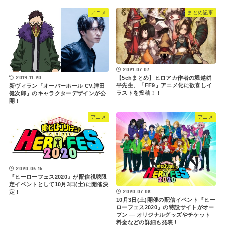
アニメ
まとめ記事
2021.07.07
2019.11.20
【5chまとめ】ヒロアカ作者の堀越耕
平先生、「FF9」アニメ化に歓喜しイ
新ヴィラン「オーバーホール CV.津田
ラストを投稿！！
健次郎」のキャラクターデザインが公
開！
アニメ
アニメ
2020.06.16
『ヒーローフェス2020』が配信視聴限
定イベントとして10月3日(土)に開催決
2020.07.08
定！
10月3日(土)開催の配信イベント『ヒー
ローフェス2020』の特設サイトがオー
プン ― オリジナルグッズやチケット
料金などの詳細も発表！