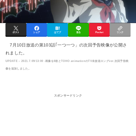
ポスト
シェア
はてブ
送る
Pocket
リンク
7月10日放送の第103話｢一つ一つ」の次回予告映像が公開さ
れました。
UPDATE – 2021.7.09/13:00 -画像を8枚とTOHO animationのTV未放送ロングver.次回予告映
像を追加しました。
スポンサードリンク