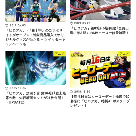
2021.03.28
2019.06.03
『ヒロアカ』第89話(5期初回)｢全員出
『ヒロアカ』×『白十字』のコラボサ
動!1年A組」のMVヒーローは天喰環！
イトがオープン！対象商品購入でオリ
ジナルグッズが当たる ─ ツイッターキ
ャンペーンも
アニメ
アニメ
2025.12.06
2018.12.20
『ヒロアカ』次回予告 第164話｢史上最
【毎月16日はヒーローデー】抽選で10
悪の敵」先行場面カットが21枚公開！
名様に『ヒロアカ』特製A3ポスタープ
（UPDATE）
レゼント！