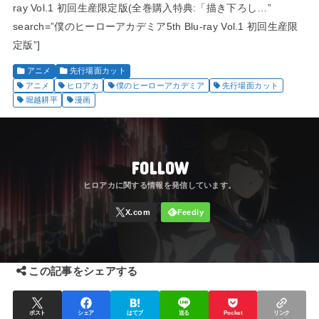
ray Vol.1 初回生産限定版(全巻購入特典:「描き下ろし…”
search=”僕のヒーローアカデミア5th Blu-ray Vol.1 初回生産限
定版”]
アニメ
先行場面カット
アニメ
ヒロアカ
僕のヒーローアカデミア
先行場面カット
堀越耕平
漫画
FOLLOW
この記事をシェアする
ポスト
シェア
はてブ
送る
Pocket
リンク