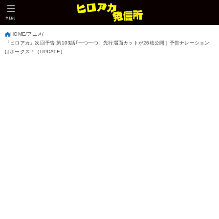
MENU
HOME
アニメ
『ヒロアカ』次回予告 第103話｢一つ一つ」先行場面カットが26枚公開｜予告ナレーション
はホークス！（UPDATE）