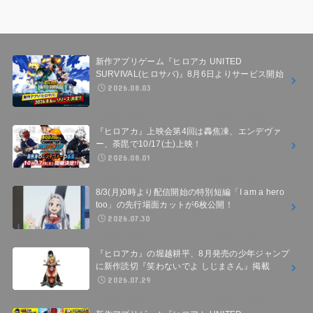
新作アプリゲーム『ヒロアカ UNITED
SURVIVAL(ヒロサバ)』8月6日よりサービス開始
2026.08.03
『ヒロアカ』上映会第4回は轟焦凍、エンデヴァ
ー、荼毘で10/17(土)上映！
2026.08.01
8/3(月)0時より配信開始の特別短編「I am a hero
too」の先行場面カットが6枚公開！
2026.07.30
『ヒロアカ』の堀越耕平、8月発売の少年ジャンプ
に新作読切『笑わないでよ しじまさん』掲載
2026.07.29