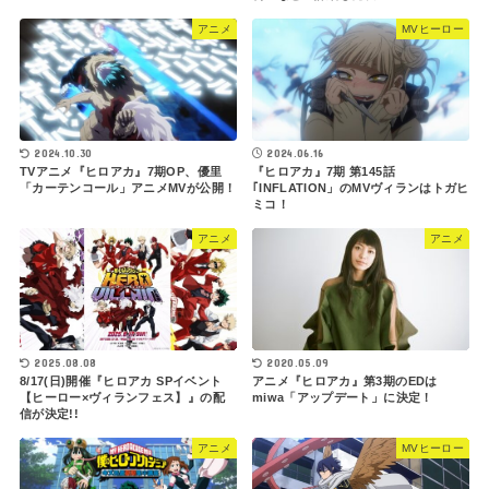
アニメ
MVヒーロー
2024.10.30
2024.06.16
TVアニメ『ヒロアカ』7期OP、優里
『ヒロアカ』7期 第145話
「カーテンコール」アニメMVが公開！
｢INFLATION」のMVヴィランはトガヒ
ミコ！
アニメ
アニメ
2025.08.08
2020.05.09
8/17(日)開催『ヒロアカ SPイベント
アニメ『ヒロアカ』第3期のEDは
【ヒーロー×ヴィランフェス】』の配
miwa「アップデート」に決定！
信が決定!!
アニメ
MVヒーロー