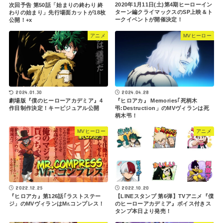
2020年1月11日(土)第4期ヒーローイン
次回予告 第50話「始まりの終わり 終
ターン編クライマックスのSP上映＆ト
わりの始まり」先行場面カットが18枚
ークイベントが開催決定！
公開！+x
アニメ
MVヒーロー
2024.04.28
2024.01.30
『ヒロアカ』 Memories｢死柄木
劇場版『僕のヒーローアカデミア』4
弔:Destruction」のMVヴィランは死
作目制作決定！キービジュアル公開
柄木弔！
MVヒーロー
アニメ
2022.12.25
2022.10.20
『ヒロアカ』第126話｢ラストステー
【LINEスタンプ 第6弾】TVアニメ『僕
ジ」のMVヴィランはMr.コンプレス！
のヒーローアカデミア』ボイス付きス
タンプ本日より発売！