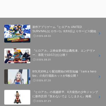
新作アプリゲーム『ヒロアカ UNITED
SURVIVAL(ヒロサバ)』8月6日よりサービス開始
2026.08.03
『ヒロアカ』上映会第4回は轟焦凍、エンデヴァ
ー、荼毘で10/17(土)上映！
2026.08.01
8/3(月)0時より配信開始の特別短編「I am a hero
too」の先行場面カットが6枚公開！
2026.07.30
『ヒロアカ』の堀越耕平、8月発売の少年ジャンプ
に新作読切『笑わないでよ しじまさん』掲載
2026.07.29