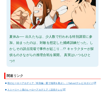
夏休み── 出久たちは、少人数で行われる特別講習に参
加。始まったのは、対敵を想定した捕縛訓練だった。し
かしその訓点現場で事件が起こり…!? キャラクターが探
偵ものさながらの推理合戦を展開。 真実はいつもひと
つ!!
関連リンク
僕のヒーローアカデミア「特別編・愛で地球を救え!」｜Yahoo!テレビ.Gガイド
ストーリー｜僕のヒーローアカデミア｜読売テレビ