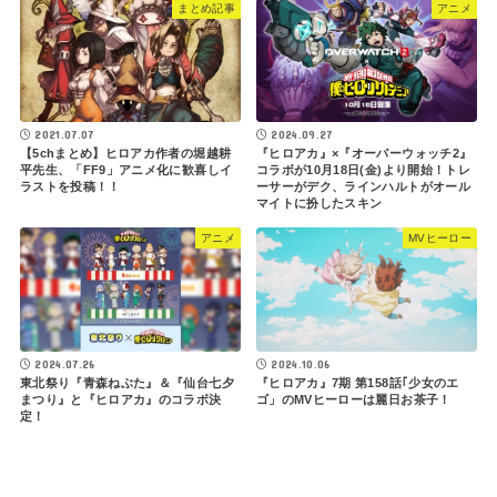
まとめ記事
アニメ
2021.07.07
2024.09.27
【5chまとめ】ヒロアカ作者の堀越耕
『ヒロアカ』×『オーバーウォッチ2』
平先生、「FF9」アニメ化に歓喜しイ
コラボが10月18日(金)より開始！トレ
ラストを投稿！！
ーサーがデク、ラインハルトがオール
マイトに扮したスキン
アニメ
MVヒーロー
2024.07.26
2024.10.06
東北祭り『青森ねぶた』＆『仙台七夕
『ヒロアカ』7期 第158話｢少女のエ
まつり』と『ヒロアカ』のコラボ決
ゴ」のMVヒーローは麗日お茶子！
定！