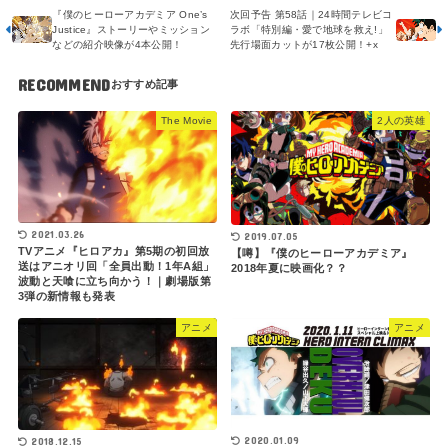
『僕のヒーローアカデミア One’s
次回予告 第58話｜24時間テレビコ
Justice』ストーリーやミッション
ラボ「特別編・愛で地球を救え!」
などの紹介映像が4本公開！
先行場面カットが17枚公開！+x
RECOMMEND
The Movie
2人の英雄
2021.03.26
2019.07.05
TVアニメ『ヒロアカ』第5期の初回放
【噂】『僕のヒーローアカデミア』
送はアニオリ回「全員出動！1年A組」
2018年夏に映画化？？
波動と天喰に立ち向かう！｜劇場版第
3弾の新情報も発表
アニメ
アニメ
2020.01.09
2018.12.15