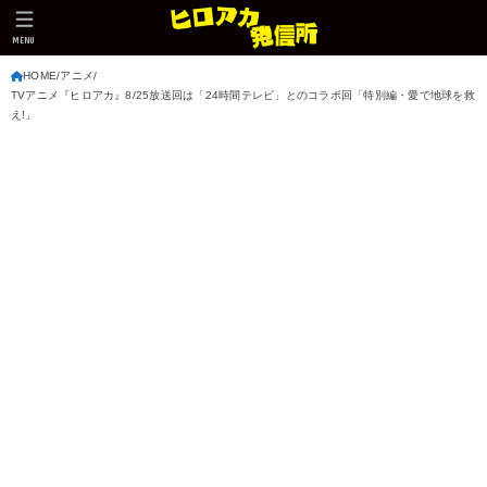
MENU
HOME
アニメ
TVアニメ『ヒロアカ』8/25放送回は「24時間テレビ」とのコラボ回「特別編・愛で地球を救
え!」