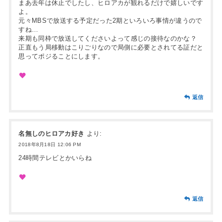
まあ去年は休止でしたし、ヒロアカが観れるだけで嬉しいです
よ。
元々MBSで放送する予定だった2期といろいろ事情が違うので
すね…
来期も同枠で放送してくださいよって感じの接待なのかな？
正直もう局移動はこりごりなので局側に必要とされてる証だと
思ってポジることにします。
返信
名無しのヒロアカ好き
より:
2018年8月18日 12:06 PM
24時間テレビとかいらね
返信