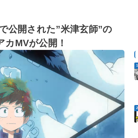
8で公開された”米津玄師”の
アカMVが公開！