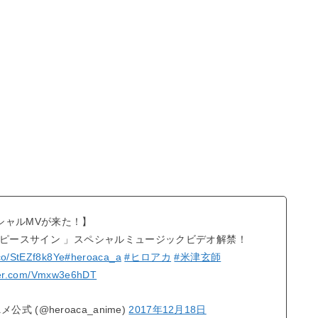
シャルMVが来た！】
ピースサイン 」スペシャルミュージックビデオ解禁！
.co/StEZf8k8Ye
#heroaca_a
#ヒロアカ
#米津玄師
tter.com/Vmxw3e6hDT
 (@heroaca_anime)
2017年12月18日