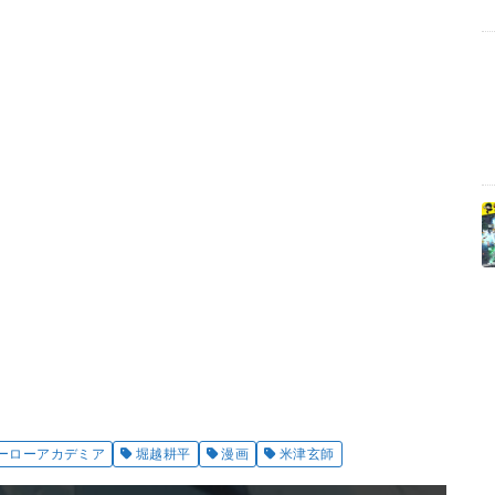
ーローアカデミア
堀越耕平
漫画
米津玄師