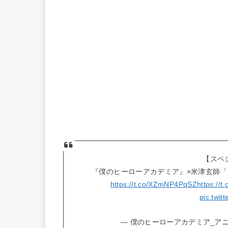
【スペ
『僕のヒーローアカデミア』×米津玄師「
https://t.co/XZmNP4PqSZ
https://t
pic.twi
— 僕のヒーローアカデミア_アニメ公式