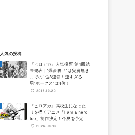
人気の投稿
『ヒロアカ』人気投票 第4回結
果発表｜”爆豪勝己”は完膚無き
までの1位3連覇！速すぎる
男”ホークス”は4位！
2018.12.20
『ヒロアカ』高校生になったエ
リを描くアニメ「I am a hero
too」制作決定！今夏を予定
2026.05.16