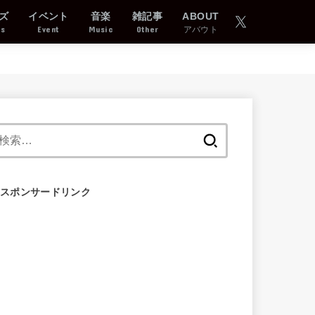
ズ
イベント
音楽
雑記事
ABOUT
ds
Event
Music
Other
アバウト
検
索:
スポンサードリンク