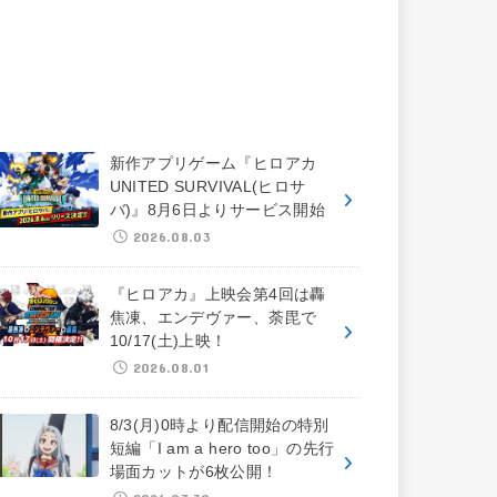
新作アプリゲーム『ヒロアカ
UNITED SURVIVAL(ヒロサ
バ)』8月6日よりサービス開始
2026.08.03
『ヒロアカ』上映会第4回は轟
焦凍、エンデヴァー、荼毘で
10/17(土)上映！
2026.08.01
8/3(月)0時より配信開始の特別
短編「I am a hero too」の先行
場面カットが6枚公開！