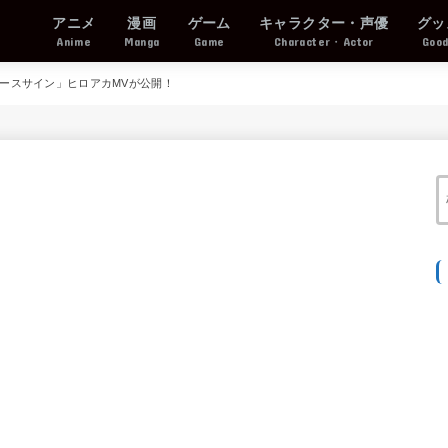
アニメ
漫画
ゲーム
キャラクター・声優
グッ
Anime
Manga
Game
Character・Actor
Goo
ピースサイン」ヒロアカMVが公開！