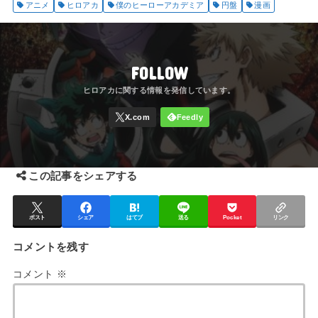
アニメ
ヒロアカ
僕のヒーローアカデミア
円盤
漫画
FOLLOW
この記事をシェアする
ポスト
シェア
はてブ
送る
Pocket
リンク
コメントを残す
コメント
※