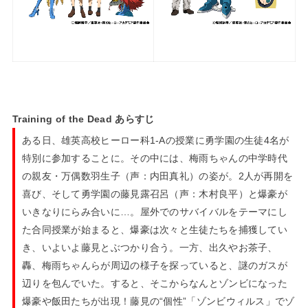
Training of the Dead あらすじ
ある日、雄英高校ヒーロー科1-Aの授業に勇学園の生徒4名が
特別に参加することに。その中には、梅雨ちゃんの中学時代
の親友・万偶数羽生子（声：内田真礼）の姿が。2人が再開を
喜び、そして勇学園の藤見露召呂（声：木村良平）と爆豪が
いきなりにらみ合いに…。屋外でのサバイバルをテーマにし
た合同授業が始まると、爆豪は次々と生徒たちを捕獲してい
き、いよいよ藤見とぶつかり合う。一方、出久やお茶子、
轟、梅雨ちゃんらが周辺の様子を探っていると、謎のガスが
辺りを包んでいた。すると、そこからなんとゾンビになった
爆豪や飯田たちが出現！藤見の“個性”「ゾンビウィルス」でゾ