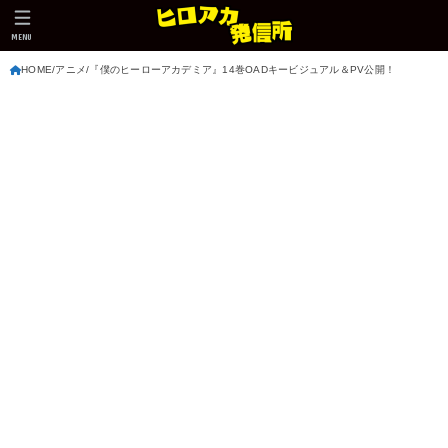
MENU
HOME
アニメ
『僕のヒーローアカデミア』14巻OADキービジュアル＆PV公開！