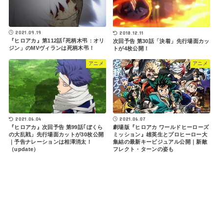
2021.09.19
2018.12.11
『ヒロアカ』第112話｢死柄木弔：オリ
次回予告 第30話「決着」先行場面カッ
ジン」のMVヴィランは死柄木弔！
トが4枚公開！
アニメ
アニメ
2021.06.04
2021.06.07
『ヒロアカ』次回予告 第99話｢ぼくら
劇場版『ヒロアカ ワールドヒーローズ
の大乱戦」先行場面カットが30枚公開
ミッション』雄英生とプロヒーロー大
｜予告ナレーションは相澤消太！
集結の最新キービジュアル公開｜新敵
（update）
フレクト・ターンの姿も