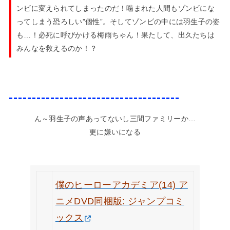
ンビに変えられてしまったのだ！噛まれた人間もゾンビにな
ってしまう恐ろしい”個性”。そしてゾンビの中には羽生子の姿
も…！必死に呼びかける梅雨ちゃん！果たして、出久たちは
みんなを救えるのか！？
ん～羽生子の声あってないし三間ファミリーか…
更に嫌いになる
僕のヒーローアカデミア(14) ア
ニメDVD同梱版: ジャンプコミ
ックス