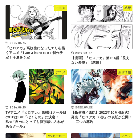
アニメ
感想
2026.05.16
『ヒロアカ』高校生になったエリを描
2019.08.27
くアニメ「I am a hero too」制作決
定！今夏を予定
【漫画】『ヒロアカ』第154話「見え
ない希望」【感想】
アニメ
新刊情報
2024.06.15
2022.09.22
TVアニメ『ヒロアカ』第6期2クール目
【轟焦凍／荼毘】2022年10月4日(火)
のOPはEve「ぼくらの」に決定！
発売『ヒロアカ 36巻』の表紙が公開！
Eve「自分にとっても特別思い入れが
― 二つの赫灼
あるクール」
MVヒーロー
アニメ