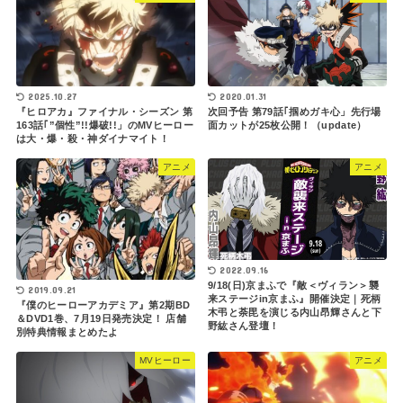
2020.01.31
2025.10.27
次回予告 第79話｢掴めガキ心」先行場
『ヒロアカ』ファイナル・シーズン 第
面カットが25枚公開！（update）
163話｢”個性”!!爆破!!」のMVヒーロー
は大・爆・殺・神ダイナマイト！
アニメ
アニメ
2022.09.16
9/18(日)京まふで『敵＜ヴィラン＞襲
2019.09.21
来ステージin京まふ』開催決定｜死柄
『僕のヒーローアカデミア』第2期BD
木弔と荼毘を演じる内山昂輝さんと下
＆DVD1巻、7月19日発売決定！ 店舗
野紘さん登壇！
別特典情報まとめたよ
MVヒーロー
アニメ