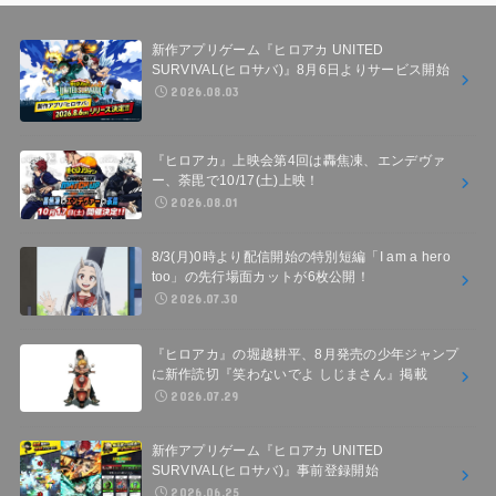
新作アプリゲーム『ヒロアカ UNITED
SURVIVAL(ヒロサバ)』8月6日よりサービス開始
2026.08.03
『ヒロアカ』上映会第4回は轟焦凍、エンデヴァ
ー、荼毘で10/17(土)上映！
2026.08.01
8/3(月)0時より配信開始の特別短編「I am a hero
too」の先行場面カットが6枚公開！
2026.07.30
『ヒロアカ』の堀越耕平、8月発売の少年ジャンプ
に新作読切『笑わないでよ しじまさん』掲載
2026.07.29
新作アプリゲーム『ヒロアカ UNITED
SURVIVAL(ヒロサバ)』事前登録開始
2026.06.25